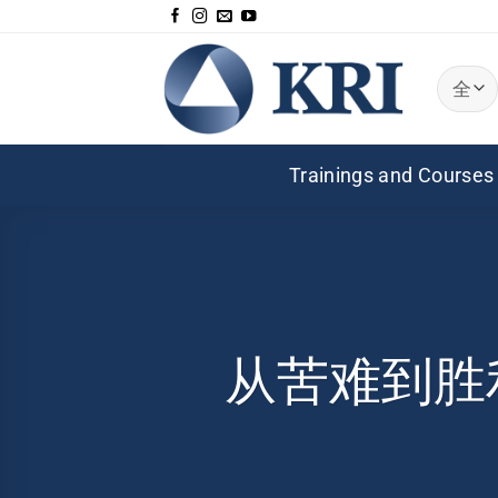
跳
到
内
容
Trainings and Courses
从苦难到胜