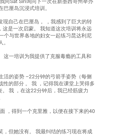
向Sat Siri询问下一次在新墨西哥州举办
在巴厘岛沉浸式培训。
我发现自己在巴厘岛， ，我感到了巨大的转
 ，这是一次启蒙。 我知道这次培训将永远
，在一个与世界各地的妇女一起练习昆达利尼
人。
。 这一培训为我提供了克服毒瘾的工具和
生活的姿势 –22分钟的弓箭手姿势（每侧
性的部分 。 我 ，记得我在课堂上哭得多
。 我 ，在这22分钟后，我已经筋疲力
。
面 ，得到一个克里雅，以便在接下来的40
开玩笑，但她没有。 我最纠结的练习现在将成