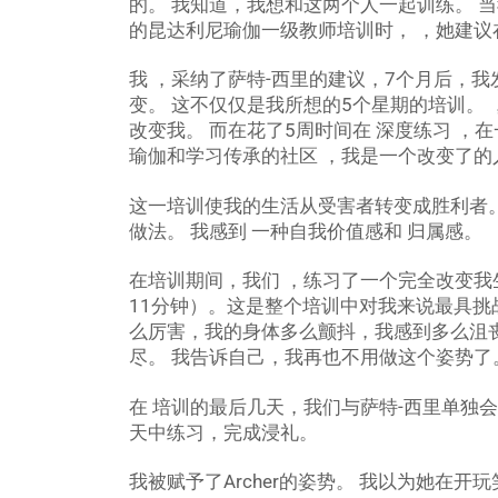
的。 我知道，我想和这两个人一起训练。 当我
的昆达利尼瑜伽一级教师培训时， ，她建议
我 ，采纳了萨特-西里的建议，7个月后，
变。 这不仅仅是我所想的5个星期的培训。
改变我。 而在花了5周时间在 深度练习 
瑜伽和学习传承的社区 ，我是一个改变了的
这一培训使我的生活从受害者转变成胜利者
做法。 我感到 一种自我价值感和 归属感。
在培训期间，我们 ，练习了一个完全改变我
11分钟）。这是整个培训中对我来说最具挑战
么厉害，我的身体多么颤抖，我感到多么沮丧
尽。 我告诉自己，我再也不用做这个姿势了
在 培训的最后几天，我们与萨特-西里单独会
天中练习，完成浸礼。
我被赋予了Archer的姿势。 我以为她在