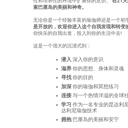
性和培养性的环境中扩展你的意识、
在21
索巴厘岛的美丽和神奇。
无论你是一个经验丰富的瑜伽师还是一个初
是开放的，欢迎你进入这个自我发现和转变
你快乐的自我出发，投入到你的生活中去!
这是一个强大的沉浸式到：
潜入
深入你的意识
滋养
你的思想、身体和灵魂
寻找
你的目的
加深
你的瑜伽和冥想练习
连接
与一个热情洋溢的全球
学习
作为一名专业的昆达利
达利尼瑜伽技术
拥抱
巴厘岛的美丽和安宁