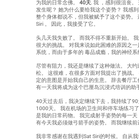
为我的日常念佛。
40天
. 我 ，感到很沮丧
发生呢？ 她为什么要给我这个姿势？ 我感到
整个身体都说不，但我被赋予了这个姿势。 这
Siri 。 因此，我接受了它。
头几天我失败了。 而我不得不重新开始。 
很大的挑战。 对我来说如此困难的原因之一
系统，而由于多年的 毒品成瘾，我的神经系
尽管有阻力，我还是继续了这种做法。 大
松。 这很难，在很多方面对我提出了挑战。
定的意图是开始我自己的生意。 辞去餐厅工
有一天我将成为这个巴厘岛沉浸式培训的助
40天过去后，我决定继续下去，我持续了90天
1000天。 我在机场的卫生间和停车场练习
是我的日常药物。 我完成射手姿势的每一天 
有今天我必须做弓箭手的姿势。 而我继续前
我非常感谢在我遇到Sat Siri的时候。 