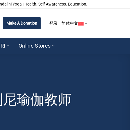
ndalini Yoga | Health. Self Awareness. Education.
Make A Donation
登录
简体中文
RI
Online Stores
利尼瑜伽教师