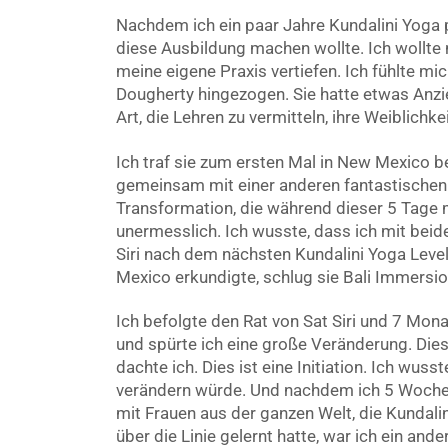
Nachdem ich ein paar Jahre Kundalini Yoga pr
diese Ausbildung machen wollte. Ich wollte 
meine eigene Praxis vertiefen. Ich fühlte mich
Dougherty hingezogen. Sie hatte etwas Anzie
Art, die Lehren zu vermitteln, ihre Weiblichk
Ich traf sie zum ersten Mal in New Mexico
gemeinsam mit einer anderen fantastischen Le
Transformation, die während dieser 5 Tage mi
unermesslich. Ich wusste, dass ich mit beiden
Siri nach dem nächsten Kundalini Yoga Leve
Mexico erkundigte, schlug sie Bali Immersio
Ich befolgte den Rat von Sat Siri und 7 Mona
und spürte ich eine große Veränderung. Dies
dachte ich. Dies ist eine Initiation. Ich wus
verändern würde. Und nachdem ich 5 Wochen 
mit Frauen aus der ganzen Welt, die Kundali
über die Linie gelernt hatte, war ich ein and