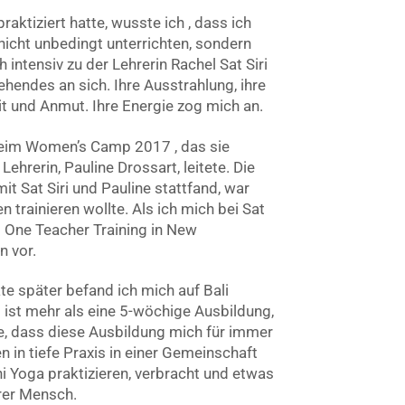
aktiziert hatte, wusste ich , dass ich
nicht unbedingt unterrichten, sondern
 intensiv zu der Lehrerin Rachel Sat Siri
hendes an sich. Ihre Ausstrahlung, ihre
eit und Anmut. Ihre Energie zog mich an.
 beim Women’s Camp 2017 , das sie
hrerin, Pauline Drossart, leitete. Die
t Sat Siri und Pauline stattfand, war
 trainieren wollte. Als ich mich bei Sat
l One Teacher Training in New
n vor.
te später befand ich mich auf Bali
 ist mehr als eine 5-wöchige Ausbildung,
ste, dass diese Ausbildung mich für immer
in tiefe Praxis in einer Gemeinschaft
ni Yoga praktizieren, verbracht und etwas
erer Mensch.