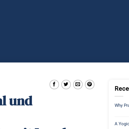
Rece
hl und
Why Pra
A Yogic