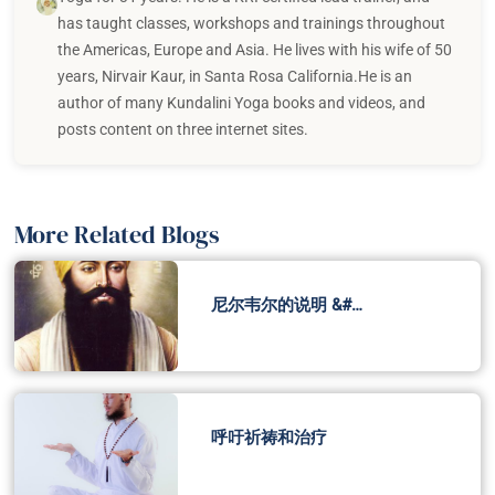
has taught classes, workshops and trainings throughout
the Americas, Europe and Asia. He lives with his wife of 50
years, Nirvair Kaur, in Santa Rosa California.He is an
author of many Kundalini Yoga books and videos, and
posts content on three internet sites.
More Related Blogs
尼尔韦尔的说明 &#…
呼吁祈祷和治疗