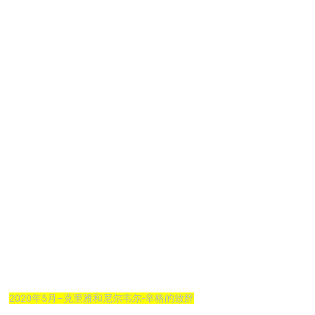
2020年5月–克里雅和尼尔韦尔-辛格的致辞