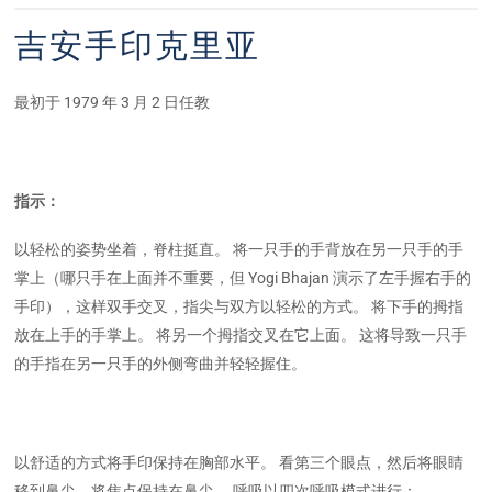
吉安手印克里亚
最初于 1979 年 3 月 2 日任教
指示：
以轻松的姿势坐着，脊柱挺直。 将一只手的手背放在另一只手的手
掌上（哪只手在上面并不重要，但 Yogi Bhajan 演示了左手握右手的
手印），这样双手交叉，指尖与双方以轻松的方式。 将下手的拇指
放在上手的手掌上。 将另一个拇指交叉在它上面。 这将导致一只手
的手指在另一只手的外侧弯曲并轻轻握住。
以舒适的方式将手印保持在胸部水平。 看第三个眼点，然后将眼睛
移到鼻尖，将焦点保持在鼻尖。 呼吸以四次呼吸模式进行：