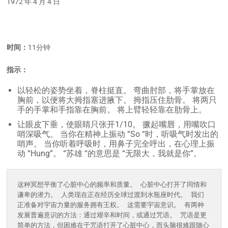
1972 年 4 月 4 日
时间：
11分钟
指示：
以轻松的姿势坐着，脊柱挺直。 弯曲肘部，将手掌放在
胸前，以便将大拇指塞进腋下。 拇指压住肋骨。 将两只
手的手掌和手指靠在胸前。 将上臂轻轻靠在肋骨上。
让眼皮下垂，使眼睛只张开1/10。 撅起嘴唇，用嘴吹口
哨深吸气。 当你在精神上振动 “So “时，听吸气时发出的
哨声。 当你听着呼吸时，用鼻子完全呼出，在心理上振
动 “Hung”。 “苏雄 “的意思是 “无限大，我就是你”。
这种冥想平衡了心脏中心的频率和质量。 心脏中心打开了同情和
谦卑的潜力。 人类现在正在经历全球过渡到水瓶座时代。 我们
正准备对宇宙力量的服务拥有王权。 这需要宇宙意识。 有两种
发展普遍意识的方法：通过艰辛和时间，或通过咒语。 咒语是更
简单的方法，但困难在于咒语打开了心脏中心，而头脑很难跟随心