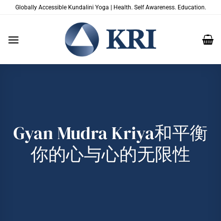
跳
Globally Accessible Kundalini Yoga | Health. Self Awareness. Education.
到
内
容
Gyan Mudra Kriya和平衡
你的心与心的无限性