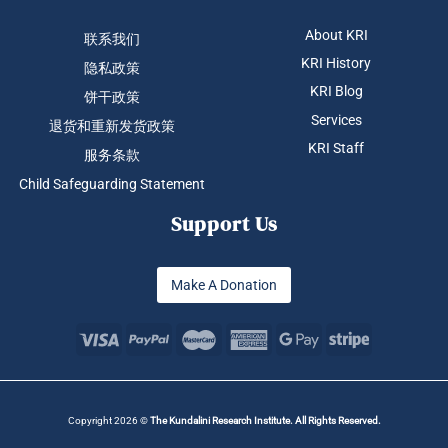
About KRI
联系我们
KRI History
隐私政策
KRI Blog
饼干政策
Services
退货和重新发货政策
KRI Staff
服务条款
Child Safeguarding Statement
Support Us
Make A Donation
Copyright 2026 ©
The Kundalini Research Institute. All Rights Reserved.