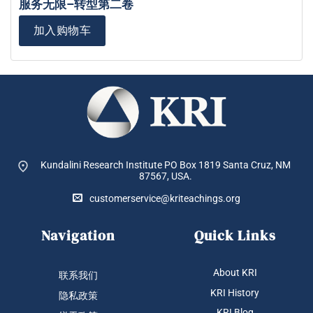
服务无限–转型第二卷
加入购物车
Kundalini Research Institute PO Box 1819
Santa Cruz, NM
87567, USA.
customerservice@kriteachings.org
Navigation
Quick Links
About KRI
联系我们
KRI History
隐私政策
KRI Blog