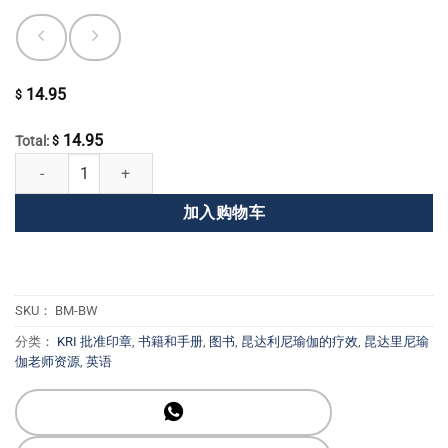
14.95
$
14.95
Total:
$
呼吸步道 数量
加入购物车
SKU：
BM-BW
分类：
KRI 批准印章
,
书籍和手册
,
图书
,
昆达利尼瑜伽的疗效
,
昆达里尼瑜
伽老师资源
,
英语