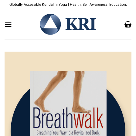
跳
Globally Accessible Kundalini Yoga | Health. Self Awareness. Education.
到
内
容