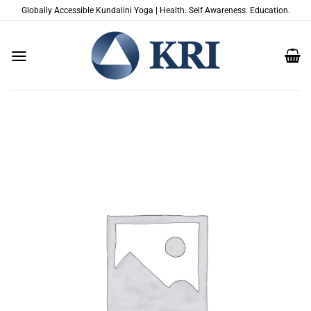
跳
Globally Accessible Kundalini Yoga | Health. Self Awareness. Education.
到
内
容