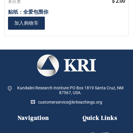
$
2.00
未分类
贴纸：全爱包围你
加入购物车
Kundalini Research Institute PO Box 1819
Santa Cruz, NM
87567, USA.
customerservice@kriteachings.org
Navigation
Quick Links