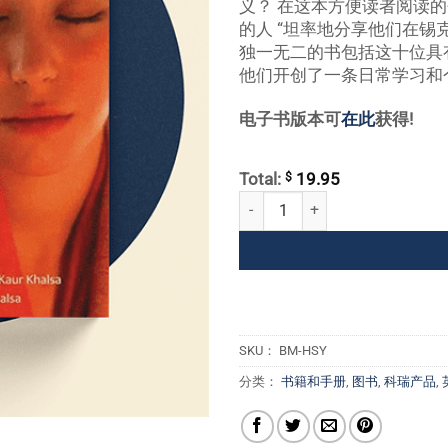
义？ 在这本方便读者阅读的
的人 “坦率地分享他们在锡
独一无二的书包括这十位具
他们开创了一条日常学习和
电子书版本可
在此
获得!
$
Total:
19.95
英雄、圣人和瑜伽士 数量
SKU：
BM-HSY
分类：
书籍和手册
,
图书
,
科瑞产品
,