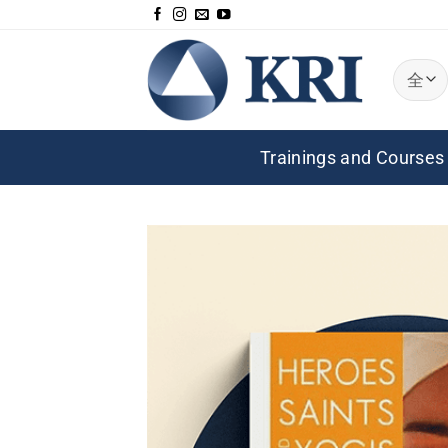
跳
到
内
容
Trainings and Courses