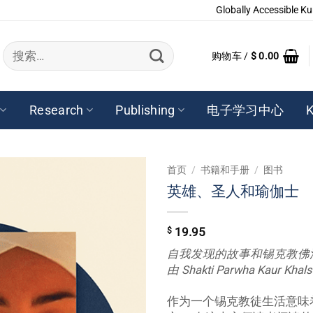
Globally Accessible Ku
搜
购物车 /
$
0.00
索：
Research
Publishing
电子学习中心
K
首页
/
书籍和手册
/
图书
英雄、圣人和瑜伽士
$
19.95
自我发现的故事和锡克教佛
由 Shakti Parwha Kaur Khal
作为一个锡克教徒生活意味