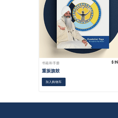
$
39
书籍和手册
重振旗鼓
加入购物车