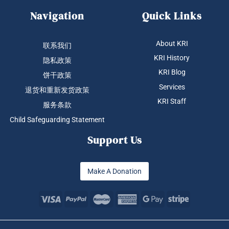
Navigation
Quick Links
About KRI
联系我们
KRI History
隐私政策
KRI Blog
饼干政策
Services
退货和重新发货政策
KRI Staff
服务条款
Child Safeguarding Statement
Support Us
Make A Donation