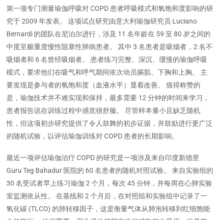
第一项专门测量瑜伽呼吸对 COPD 患者呼吸模式和氧饱和度影响的研
究于 2009 年发表。 这项试点研究由意大利瑜伽研究员 Luciano
Bernardi 的团队在尼泊尔进行，涉及 11 名年龄在 59 至 80 岁之间的
中度至极重度慢性阻塞性肺病患者。 其中 3 名患者是吸烟者，2 名不
吸烟者和 6 名曾经吸烟者。 患者练习完整、深沉、缓慢的瑜伽呼吸
模式，要求他们在吸气和呼气期间依次动员膈肌、下胸和上胸。 主
要发现是参与者的氧饱和度（血液水平）显着改善。 值得称赞的
是，瑜伽技术并不难实现和保持，最多需要 12 分钟的时间来学习，
患者报告说在训练过程中感觉很舒服。 尽管样本量小且缺乏随机
性，但这项初步研究提供了令人鼓舞的初步证据，并鼓励进行更广泛
的随机试验，以评估瑜伽训练对 COPD 患者的长期影响。
最近一项评估瑜伽治疗 COPD 的研究是一项涉及来自印度新德里
Guru Teg Bahadur 医院的 60 名患者的随机对照试验。 来自实验组的
30 名受试者早上练习瑜伽 2 个月，每次 45 分钟，并每周在心肺实验
室监测依从性。 在基线和 2 个月后，在对照组和实验组中记录了一
氧化碳 (TLCO) 的肺转移因子，这是衡量气体从肺泡转移到红细胞能