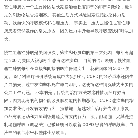
塞性肺病的一个主要原因是长期接触会损害肺部的肺部刺激物，最常
见的刺激物是香烟烟雾。 其他生活方式风险因素包括缺乏体力活
动、浅而快的呼吸模式和心理压力。 事实上，压力是慢性阻塞性肺
病患者突然发作的常见原因，因为压力本身会导致呼吸变浅和呼吸加
快。
慢性阻塞性肺病是美国仅次于癌症和心脏病的第三大死因，每年有超
过 300 万美国人被诊断出患有这种疾病。 目前的估计表明，慢性阻
塞性肺病每年在直接和间接的医疗保健支出上花费国家约 500 亿美
元。 除了对医疗保健系统造成巨大负担外，COPD 的经济成本还因生
产力损失、过早发病率和死亡率而加剧，这使得这种情况成为主要的
公共卫生问题。 不幸的是，传统的治疗方法对这种情况的疗效有
限，因为现有的药物不能改变肺功能的长期恶化。 COPD 患病率的增
加要求我们开发有效的行为干预措施，超越对症治疗并专注于康复。
虽然有氧运动和力量训练是适度有效的行为干预，但瑜伽，尤其是控
制瑜伽呼吸（调息法）已被证明可以改善 COPD 患者的呼吸频率、血
液中的氧气水平和整体生活质量。