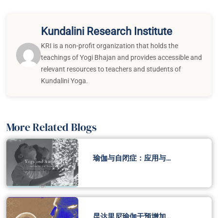
Kundalini Research Institute
KRI is a non-profit organization that holds the
teachings of Yogi Bhajan and provides accessible and
relevant resources to teachers and students of
Kundalini Yoga.
More Related Blogs
瑜伽与自闭症：应用与…
昆达里尼瑜伽干预增加…