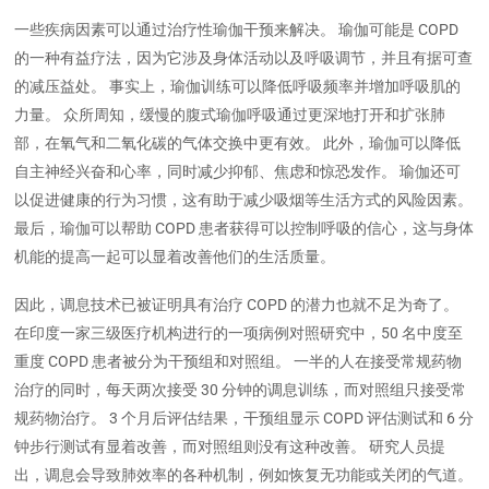
一些疾病因素可以通过治疗性瑜伽干预来解决。 瑜伽可能是 COPD
的一种有益疗法，因为它涉及身体活动以及呼吸调节，并且有据可查
的减压益处。 事实上，瑜伽训练可以降低呼吸频率并增加呼吸肌的
力量。 众所周知，缓慢的腹式瑜伽呼吸通过更深地打开和扩张肺
部，在氧气和二氧化碳的气体交换中更有效。 此外，瑜伽可以降低
自主神经兴奋和心率，同时减少抑郁、焦虑和惊恐发作。 瑜伽还可
以促进健康的行为习惯，这有助于减少吸烟等生活方式的风险因素。
最后，瑜伽可以帮助 COPD 患者获得可以控制呼吸的信心，这与身体
机能的提高一起可以显着改善他们的生活质量。
因此，调息技术已被证明具有治疗 COPD 的潜力也就不足为奇了。
在印度一家三级医疗机构进行的一项病例对照研究中，50 名中度至
重度 COPD 患者被分为干预组和对照组。 一半的人在接受常规药物
治疗的同时，每天两次接受 30 分钟的调息训练，而对照组只接受常
规药物治疗。 3 个月后评估结果，干预组显示 COPD 评估测试和 6 分
钟步行测试有显着改善，而对照组则没有这种改善。 研究人员提
出，调息会导致肺效率的各种机制，例如恢复无功能或关闭的气道。