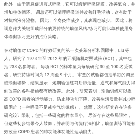
此外，由于调息促进腹式呼吸，它可以缓解呼吸隔膜，改善氧合，并
增加整体循环。 调息还可以清理呼吸道并改善纤毛活动，这有助于
对抗粘液分泌物。 因此，全身炎症减少，其表现也减少。 因此，将
调息作为关键组成部分的更传统的瑜伽风格/练习可能比单独使用身
体瑜伽练习更好的治疗策略。
在对瑜伽对 COPD 的疗效研究的第一次荟萃分析和回顾中，Liu 等
人。研究了 1978 年至 2012 年的五项随机对照试验 (RCT)，其中包
括 233 名参与者。 每项 RCT 的样本量为每项研究 30 至 100 名受试
者，研究持续时间为 12 周至 9 个月。 审查的试验都包括单独的调息
或瑜伽姿势，结果显示，短期瑜伽练习后肺活量、通气和屏气能力得
到改善的各种措施都有所改善。 此外，研究表明，瑜伽训练可以提
高 COPD 患者的运动能力、防止肺功能下降、改善生活质量并减少呼
吸困难（一种呼吸不足或空气饥饿感）。 然而，这些研究存在许多
研究设计限制，包括一些研究的样本量小。 尽管存在这些局限性，
但这些初步结果令人鼓舞，并表明与传统疗法相比，瑜伽训练可能有
效改善 COPD 患者的肺功能和功能性运动能力。