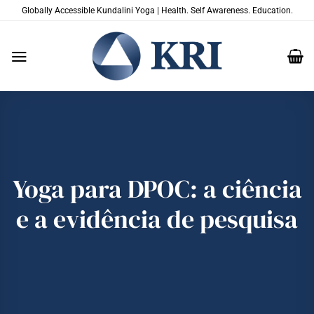
Skip
Globally Accessible Kundalini Yoga | Health. Self Awareness. Education.
to
content
Yoga para DPOC: a ciência
e a evidência de pesquisa