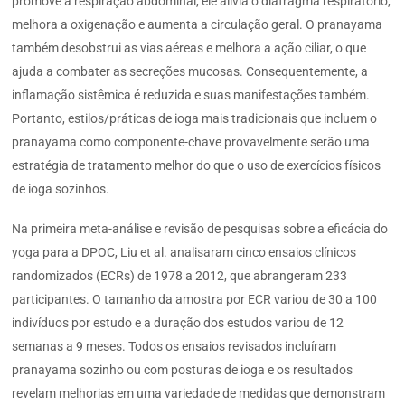
promove a respiração abdominal, ele alivia o diafragma respiratório,
melhora a oxigenação e aumenta a circulação geral. O pranayama
também desobstrui as vias aéreas e melhora a ação ciliar, o que
ajuda a combater as secreções mucosas. Consequentemente, a
inflamação sistêmica é reduzida e suas manifestações também.
Portanto, estilos/práticas de ioga mais tradicionais que incluem o
pranayama como componente-chave provavelmente serão uma
estratégia de tratamento melhor do que o uso de exercícios físicos
de ioga sozinhos.
Na primeira meta-análise e revisão de pesquisas sobre a eficácia do
yoga para a DPOC, Liu et al. analisaram cinco ensaios clínicos
randomizados (ECRs) de 1978 a 2012, que abrangeram 233
participantes. O tamanho da amostra por ECR variou de 30 a 100
indivíduos por estudo e a duração dos estudos variou de 12
semanas a 9 meses. Todos os ensaios revisados incluíram
pranayama sozinho ou com posturas de ioga e os resultados
revelam melhorias em uma variedade de medidas que demonstram