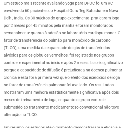
Um estudo mais recente avaliando yoga para DPOC foi um RCT
envolvendo 60 pacientes do Hospital Guru Teg Bahadur em Nova
Delhi, Índia. Os 30 sujeitos do grupo experimental praticaram ioga
por 2 meses por 45 minutos pela manhã e foram monitorados
semanalmente quanto à adesão no laboratório cardiopulmonar. O
fator de transferência do pulmão para monóxido de carbono
(TLCO), uma medida da capacidade do gás de transferir dos
alvéolos para os glóbulos vermelhos, foi registrado nos grupos
controle e experimental no início e após 2 meses. Isso é significativo
porque a capacidade de difusão é prejudicada na doença pulmonar
crônica e esta foi a primeira vez que o efeito dos exercícios de ioga
no fator de transferência pulmonar foi avaliado. Os resultados
mostraram uma melhora estatisticamente significativa após dois
meses de treinamento de ioga, enquanto o grupo controle
submetido ao tratamento medicamentoso convencional não teve
alteração no TLCO.
Em resumo, os estudos até o momento demonstraram a eficácia a