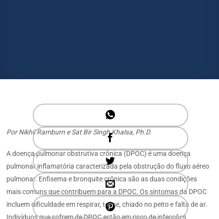
Por Nikhil Ramburn e Sat Bir Singh Khalsa, Ph.D.
A doença pulmonar obstrutiva crônica (DPOC) é uma doença
pulmonar inflamatória caracterizada pela obstrução do fluxo aéreo
pulmonar. Enfisema e bronquite crônica são as duas condições
mais comuns que contribuem para a DPOC. Os sintomas da DPOC
incluem dificuldade em respirar, tosse, chiado no peito e falta de ar.
Indivíduos que sofrem de DPOC estão em risco de infecções