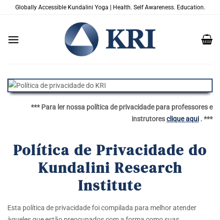
Skip
Globally Accessible Kundalini Yoga | Health. Self Awareness. Education.
to
content
*** Para ler nossa política de privacidade para professores e
instrutores
clique aqui
. ***
Política de Privacidade do
Kundalini Research
Institute
Esta política de privacidade foi compilada para melhor atender
àqueles que estão preocupados com a forma como suas