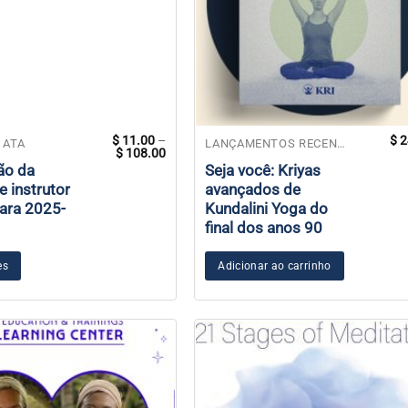
$
11.00
–
$
2
 ATA
LANÇAMENTOS RECENTES
Faixa
$
108.00
de
ão da
Seja você: Kriyas
preço:
e instrutor
avançados de
$ 11.00
através
ara 2025-
Kundalini Yoga do
$ 108.00
final dos anos 90
es
Adicionar ao carrinho