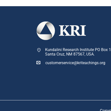
página
do
produto
Kundalini Research Institute PO Box 
Santa Cruz, NM 87567, USA.
customerservice@kriteachings.org
Copyr