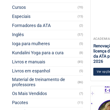
Cursos
(70)
Especiais
(15)
Formadores da ATA
(2)
Inglês
(57)
Este
ACADEMIA
Ioga para mulheres
(5)
produto
Renovaç
tem
licença d
Kundalini Yoga para a cura
(8)
várias
da ATA p
2026
Livros e manuais
variantes.
(85)
As
Livros em espanhol
(5)
Ver opçõ
opções
podem
Material de treinamento de
(86)
ser
professores
escolhidas
Os Mais Vendidos
(7)
na
página
Pacotes
(11)
do