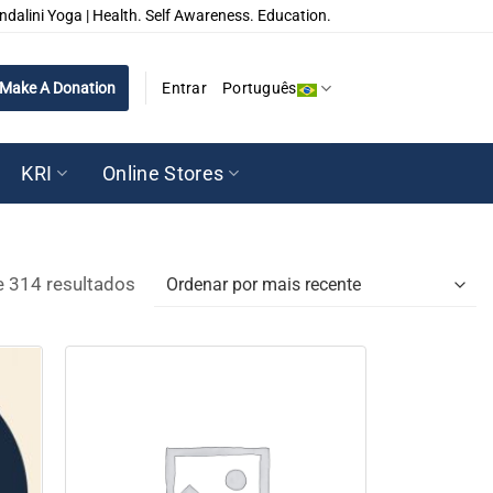
ndalini Yoga | Health. Self Awareness. Education.
Make A Donation
Entrar
Português
KRI
Online Stores
Classificado
e 314 resultados
por
mais
recente