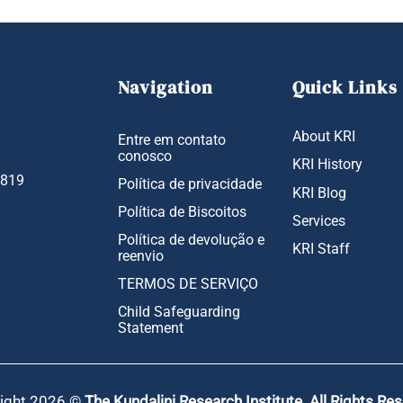
Navigation
Quick Links
About KRI
Entre em contato
conosco
KRI History
1819
Política de privacidade
KRI Blog
Política de Biscoitos
Services
Política de devolução e
KRI Staff
reenvio
TERMOS DE SERVIÇO
Child Safeguarding
Statement
ight 2026 ©
The Kundalini Research Institute. All Rights Re