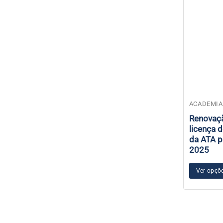
Este
ACADEMIA
produto
Renovaç
tem
licença d
várias
da ATA p
2025
variantes.
As
Ver opçõ
opções
podem
ser
escolhidas
na