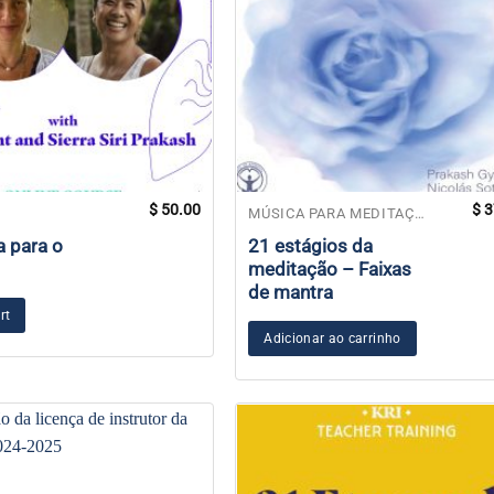
$
50.00
$
3
MÚSICA PARA MEDITAÇÃO
 para o
21 estágios da
meditação – Faixas
de mantra
rt
Adicionar ao carrinho