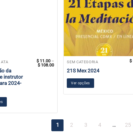
$
11.00
–
$
 ATA
SEM CATEGORIA
Faixa
$
108.00
de
ão da
21S Mex 2024
preço:
e instrutor
$ 11.00
através
ara 2024-
Ver opções
$ 108.00
es
1
2
3
4
…
25