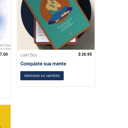
7.00
$
26.95
CARTÕES
Conquiste sua mente
Adicionar ao carrinho