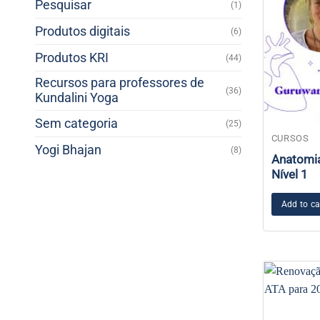
Pesquisar
(1)
produto
Produtos digitais
(6)
Produtos KRI
(44)
Recursos para professores de
(36)
Kundalini Yoga
Sem categoria
(25)
CURSOS
Yogi Bhajan
(8)
Anatomia
Nível 1
Add to ca