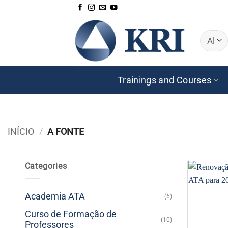
Skip
to
content
Trainings and Courses
INÍCIO
/
A FONTE
Categories
Academia ATA
(6)
Curso de Formação de
(10)
Professores