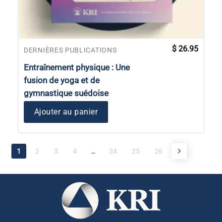
$
26.95
DERNIÈRES PUBLICATIONS
Entraînement physique : Une
fusion de yoga et de
gymnastique suédoise
Ajouter au panier
1
2
3
4
…
24
25
26