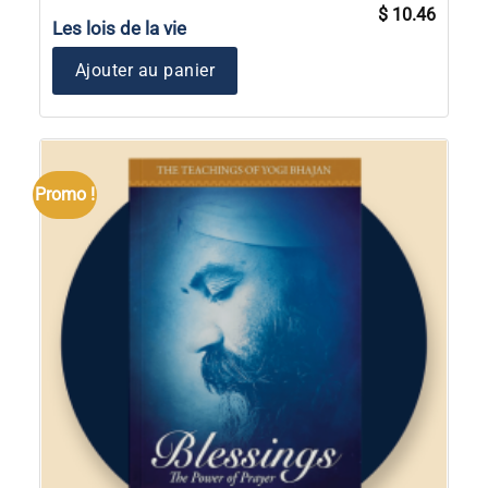
Le
Le
$
10.46
prix
prix
Les lois de la vie
initial
actuel
était :
est :
$ 14.95.
$ 10.46
Ajouter au panier
Promo !