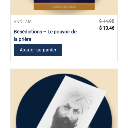
$
14.95
ANGLAIS
Le
Le
$
10.46
prix
prix
Bénédictions – Le pouvoir de
initial
actuel
était :
est :
la prière
$ 14.95.
$ 10.46
Ajouter au panier