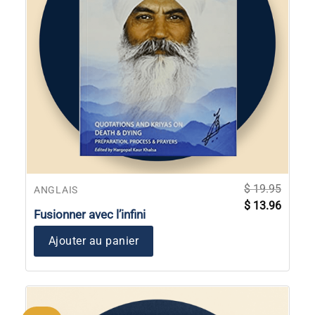
$
19.95
ANGLAIS
Le
Le
$
13.96
prix
prix
Fusionner avec l’infini
initial
actuel
était :
est :
$ 19.95.
$ 13.96
Ajouter au panier