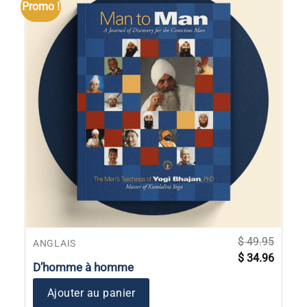
Promo !
$
49.95
ANGLAIS
Le
Le
$
34.96
prix
prix
D’homme à homme
initial
actuel
était :
est :
$ 49.95.
$ 34.96
Ajouter au panier