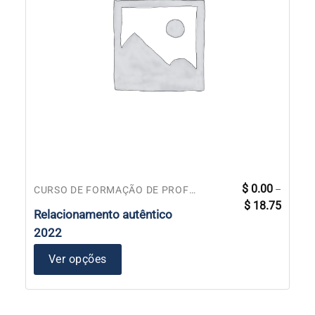
Este
$
0.00
–
CURSO DE FORMAÇÃO DE PROFESSORES
Faixa
produto
$
18.75
de
Relacionamento autêntico
tem
preço:
$ 0.00
várias
2022
através
variantes.
$ 18.75
Ver opções
As
opções
podem
ser