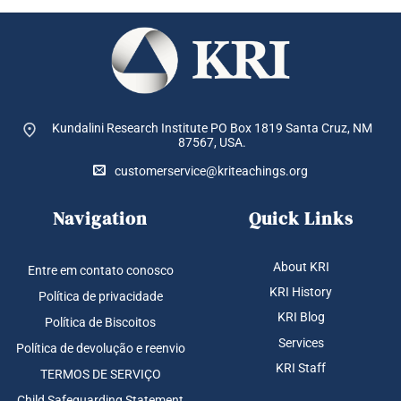
escolhidas
na
página
do
produto
Kundalini Research Institute PO Box 1819
Santa Cruz, NM
87567, USA.
customerservice@kriteachings.org
Navigation
Quick Links
About KRI
Entre em contato conosco
KRI History
Política de privacidade
KRI Blog
Política de Biscoitos
Services
Política de devolução e reenvio
KRI Staff
TERMOS DE SERVIÇO
Child Safeguarding Statement