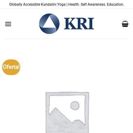
Skip
Globally Accessible Kundalini Yoga | Health. Self Awareness. Education.
to
content
Oferta!