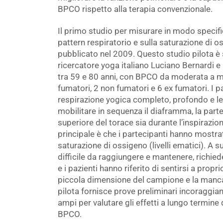
BPCO rispetto alla terapia convenzionale.
Il primo studio per misurare in modo specific
pattern respiratorio e sulla saturazione di 
pubblicato nel 2009. Questo studio pilota è
ricercatore yoga italiano Luciano Bernardi e
tra 59 e 80 anni, con BPCO da moderata a mo
fumatori, 2 non fumatori e 6 ex fumatori. I p
respirazione yogica completo, profondo e len
mobilitare in sequenza il diaframma, la parte 
superiore del torace sia durante l’inspirazio
principale è che i partecipanti hanno mostra
saturazione di ossigeno (livelli ematici). A s
difficile da raggiungere e mantenere, richi
e i pazienti hanno riferito di sentirsi a prop
piccola dimensione del campione e la manc
pilota fornisce prove preliminari incoraggian
ampi per valutare gli effetti a lungo termine
BPCO.