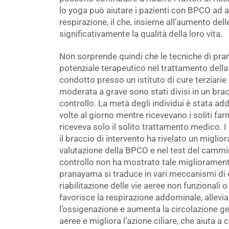
lo yoga può aiutare i pazienti con BPCO ad ac
respirazione, il che, insieme all’aumento dell
significativamente la qualità della loro vita.
Non sorprende quindi che le tecniche di pr
potenziale terapeutico nel trattamento della
condotto presso un istituto di cure terziarie
moderata a grave sono stati divisi in un brac
controllo. La metà degli individui è stata a
volte al giorno mentre ricevevano i soliti fa
riceveva solo il solito trattamento medico. I 
il braccio di intervento ha rivelato un miglio
valutazione della BPCO e nel test del cammin
controllo non ha mostrato tale miglioramento
pranayama si traduce in vari meccanismi di
riabilitazione delle vie aeree non funzionali 
favorisce la respirazione addominale, allevia
l’ossigenazione e aumenta la circolazione ge
aeree e migliora l’azione ciliare, che aiuta 