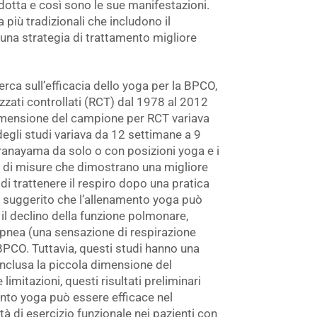
dotta e così sono le sue manifestazioni.
a più tradizionali che includono il
a strategia di trattamento migliore
erca sull’efficacia dello yoga per la BPCO,
zzati controllati (RCT) dal 1978 al 2012
mensione del campione per RCT variava
degli studi variava da 12 settimane a 9
pranayama da solo o con posizioni yoga e i
tà di misure che dimostrano una migliore
di trattenere il respiro dopo una pratica
no suggerito che l’allenamento yoga può
 il declino della funzione polmonare,
dispnea (una sensazione di respirazione
 BPCO. Tuttavia, questi studi hanno una
, inclusa la piccola dimensione del
imitazioni, questi risultati preliminari
ento yoga può essere efficace nel
à di esercizio funzionale nei pazienti con