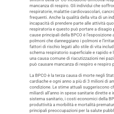
mancanza di respiro. Gli individui che soffro
respiratorie, malattie cardiovascolari, canc
frequenti. Anche la qualità della vita di un i
incapacità di prendere parte alle attività quo
respiratoria e questo può portare a disagio
cause principali della BPCO è l’esposizione a
polmoni che danneggiano i polmoni e l’irritan
fattori di rischio legati allo stile di vita inc
schema respiratorio superficiale e rapido e lo
una causa comune di riacutizzazioni nei paz
può causare mancanza di respiro e respiro p
La BPCO è la terza causa di morte negli Stati
cardiache e ogni anno a più di 3 milioni di 
condizione. Le stime attuali suggeriscono c
miliardi all’anno in spese sanitarie dirette e i
sistema sanitario, i costi economici della B
produttività a morbilità e mortalità prematu
principali preoccupazioni per la salute pubb