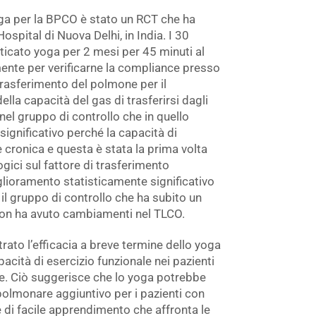
oga per la BPCO è stato un RCT che ha
spital di Nuova Delhi, in India. I 30
icato yoga per 2 mesi per 45 minuti al
ente per verificarne la compliance presso
 trasferimento del polmone per il
la capacità del gas di trasferirsi dagli
a nel gruppo di controllo che in quello
ignificativo perché la capacità di
 cronica e questa è stata la prima volta
ogici sul fattore di trasferimento
glioramento statisticamente significativo
l gruppo di controllo che ha subito un
on ha avuto cambiamenti nel TLCO.
trato l’efficacia a breve termine dello yoga
acità di esercizio funzionale nei pazienti
e. Ciò suggerisce che lo yoga potrebbe
polmonare aggiuntivo per i pazienti con
di facile apprendimento che affronta le