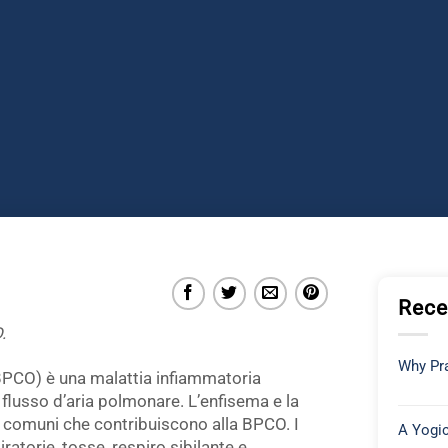
Rece
.
Why Pra
PCO) è una malattia infiammatoria
 flusso d’aria polmonare. L’enfisema e la
ù comuni che contribuiscono alla BPCO. I
A Yogic
ratorie, tosse, respiro sibilante e