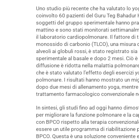
Uno studio più recente che ha valutato lo y
coinvolto 60 pazienti del Guru Teg Bahadur Ho
soggetti del gruppo sperimentale hanno prat
mattino e sono stati monitorati settimanalm
il laboratorio cardiopolmonare. Il fattore di
monossido di carbonio (TLCO), una misura del
alveoli ai globuli rossi, è stato registrato si
sperimentale al basale e dopo 2 mesi. Ciò è s
diffusione è ridotta nella malattia polmonare
che è stato valutato l’effetto degli esercizi y
polmonare. I risultati hanno mostrato un mi
dopo due mesi di allenamento yoga, mentre i
trattamento farmacologico convenzionale n
In sintesi, gli studi fino ad oggi hanno dimos
per migliorare la funzione polmonare e la cap
con BPCO rispetto alla terapia convenzional
essere un utile programma di riabilitazione 
BPCO. Questa è una soluzione conveniente e 