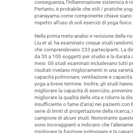
conseguenza, l’infiammazione sistemica è ri
Pertanto, è probabile che stili / pratiche yog
pranayama come componente chiave siano un
rispetto all’uso di soli esercizi di yoga fisico.
Nella prima meta-analisi e revisione della ric
Liu et al. ha esaminato cinque studi randomi
che comprendevano 233 partecipanti. La di
da 30 a 100 soggetti per studio e la durata 
mesi. Gli studi esaminati includevano tutti 
risultati rivelano miglioramenti in una varie
capacità polmonare, ventilazione e capacità 
yoga a breve termine. Inoltre, gli studi han
migliorare la capacità di esercizio, prevenire
migliorare la qualità della vita e ridurre la 
insufficiente o fame d’aria) nei pazienti con
serie di limiti di progettazione della ricerca
campione di alcuni studi. Nonostante queste l
sono incoraggianti e indicano che l’allenam
migliorare la funzione polmonare e la capacit