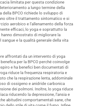
cacia limitata per questa condizione
 deterioramento a lungo termine della
 della BPCO richiede lo sviluppo di
no oltre il trattamento sintomatico e si
rcizio aerobico e l’allenamento della forza
te efficaci, lo yoga e soprattutto la
 hanno dimostrato di migliorare la
el sangue e la qualità generale della vita
re affrontati da un intervento di yoga
a benefica per la BPCO perché coinvolge
 respiro e ha benefici ben documentati di
 yoga riduce la frequenza respiratoria e
noto che la respirazione lenta, addominale
soso di ossigeno e anidride carbonica
sione dei polmoni. Inoltre, lo yoga riduce
iaca riducendo la depressione, l’ansia e
che abitudini comportamentali sane, che
io dello stile di vita come il fumo. Infine,