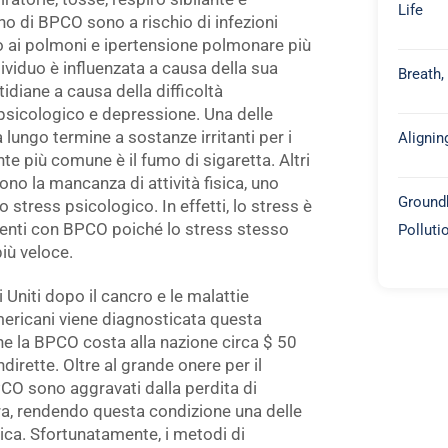
Life
no di BPCO sono a rischio di infezioni
ro ai polmoni e ipertensione polmonare più
ndividuo è influenzata a causa della sua
Breath,
tidiane a causa della difficoltà
 psicologico e depressione. Una delle
 lungo termine a sostanze irritanti per i
Alignin
te più comune è il fumo di sigaretta. Altri
ludono la mancanza di attività fisica, uno
Groundb
 stress psicologico. In effetti, lo stress è
ienti con BPCO poiché lo stress stesso
Polluti
iù veloce.
 Uniti dopo il cancro e le malattie
americani viene diagnosticata questa
he la BPCO costa alla nazione circa $ 50
ndirette. Oltre al grande onere per il
PCO sono aggravati dalla perdita di
ra, rendendo questa condizione una delle
lica. Sfortunatamente, i metodi di