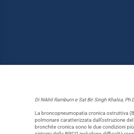
Di Nikhil Ramburn e Sat Bir Singh Khalsa, Ph.D
La broncopneumopatia cronica ostruttiva (B
polmonare caratterizzata dall’ostruzione del
bronchite cronica sono le due condizioni pi
sintomi della BPCO includono difficoltà respi