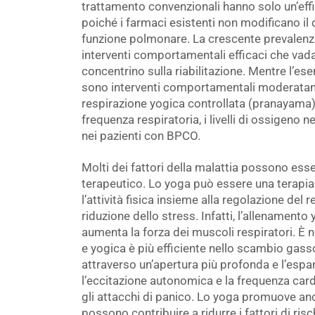
trattamento convenzionali hanno solo un’effi
poiché i farmaci esistenti non modificano il
funzione polmonare. La crescente prevalenza
interventi comportamentali efficaci che vada
concentrino sulla riabilitazione. Mentre l’ese
sono interventi comportamentali moderatamen
respirazione yogica controllata (pranayama)
frequenza respiratoria, i livelli di ossigeno n
nei pazienti con BPCO.
Molti dei fattori della malattia possono esse
terapeutico. Lo yoga può essere una terapi
l’attività fisica insieme alla regolazione del
riduzione dello stress. Infatti, l’allenamento
aumenta la forza dei muscoli respiratori. È 
e yogica è più efficiente nello scambio gas
attraverso un’apertura più profonda e l’espan
l’eccitazione autonomica e la frequenza card
gli attacchi di panico. Lo yoga promuove an
possono contribuire a ridurre i fattori di risch