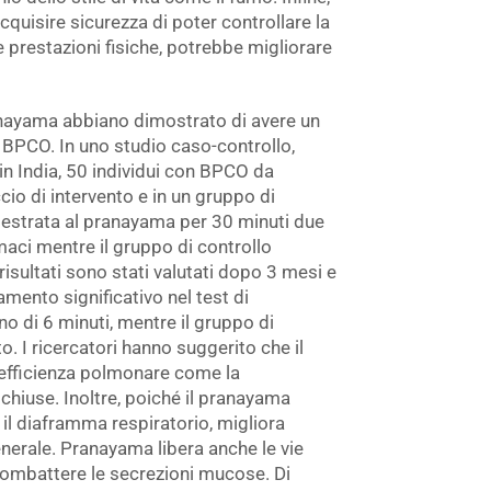
quisire sicurezza di poter controllare la
e prestazioni fisiche, potrebbe migliorare
anayama abbiano dimostrato di avere un
 BPCO. In uno studio caso-controllo,
 in India, 50 individui con BPCO da
cio di intervento e in un gruppo di
ddestrata al pranayama per 30 minuti due
rmaci mentre il gruppo di controllo
risultati sono stati valutati dopo 3 mesi e
ramento significativo nel test di
o di 6 minuti, mentre il gruppo di
. I ricercatori hanno suggerito che il
 efficienza polmonare come la
o chiuse. Inoltre, poiché il pranayama
 il diaframma respiratorio, migliora
nerale. Pranayama libera anche le vie
a combattere le secrezioni mucose. Di