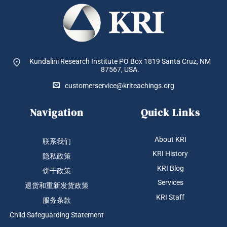
Kundalini Research Institute PO Box 1819
Santa Cruz, NM
87567, USA.
customerservice@kriteachings.org
Navigation
Quick Links
About KRI
联系我们
KRI History
隐私政策
KRI Blog
饼干政策
Services
退货和重新发货政策
KRI Staff
服务条款
Child Safeguarding Statement