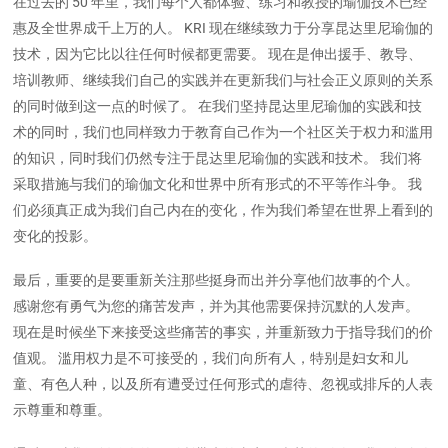
在过去的 50 年里，我们每个人都体验、练习和教授的瑜伽技术已经
惠及全世界成千上万的人。 KRI 现在继续致力于分享昆达里尼瑜伽的
技术，因为它比以往任何时候都更需要。 现在是伸出援手、教导、
培训教师、继续我们自己的实践并在更新我们与社会正义原则的关系
的同时做到这一点的时候了。 在我们坚持昆达里尼瑜伽的实践和技
术的同时，我们也同样致力于教育自己作为一个社区关于权力和滥用
的知识，同时我们仍然专注于昆达里尼瑜伽的实践和技术。 我们将
采取措施与我们的瑜伽文化和世界中所有形式的不平等作斗争。 我
们必须真正成为我们自己内在的变化，作为我们希望在世界上看到的
变化的投影。
最后，重要的是要重新关注那些挺身而出并分享他们故事的个人。
感谢您有勇气为您的痛苦发声，并为其他需要保持沉默的人发声。
现在是时候坐下来接受这些痛苦的事实，并重新致力于指导我们的价
值观。 滥用权力是不可接受的，我们向所有人，特别是妇女和儿
童、有色人种，以及所有遭受过任何形式的虐待、忽视或排斥的人表
示尊重和尊重。