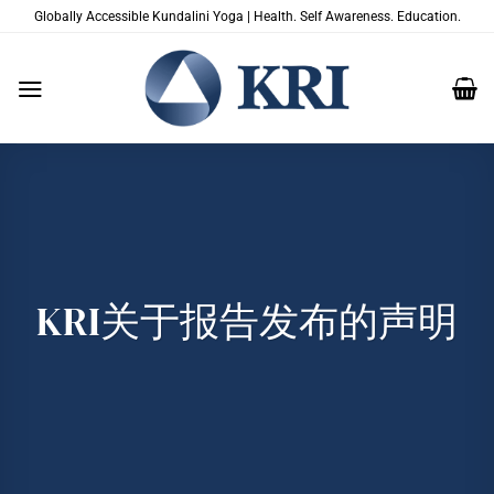
跳
Globally Accessible Kundalini Yoga | Health. Self Awareness. Education.
到
内
容
KRI关于报告发布的声明