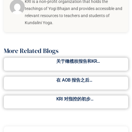
KRI is a non-profit organization that holds the
teachings of Yogi Bhajan and provides accessible and
relevant resources to teachers and students of
Kundalini Yoga.
More Related Blogs
关于橄榄枝报告和KR…
在 AOB 报告之后…
KRI 对指控的初步…