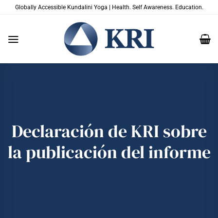
Saltar
Globally Accessible Kundalini Yoga | Health. Self Awareness. Education.
al
contenido
Declaración de KRI sobre
la publicación del informe