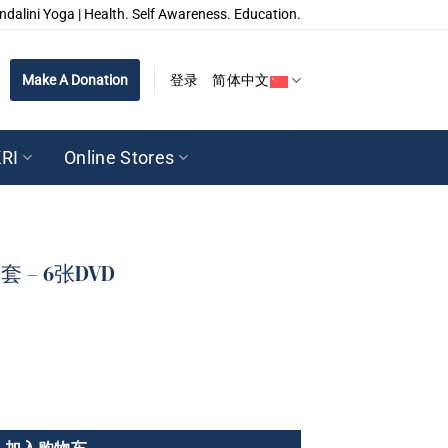
ndalini Yoga | Health. Self Awareness. Education.
Make A Donation
登录
简体中文
RI
Online Stores
 – 6张DVD
 数量