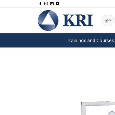
跳
到
内
容
Trainings and Courses