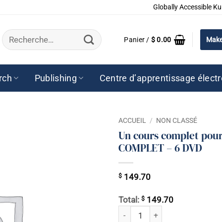
Globally Accessible Ku
Recherche
Panier /
$
0.00
Make
pour :
rch
Publishing
Centre d’apprentissage élect
ACCUEIL
/
NON CLASSÉ
Un cours complet pou
COMPLET – 6 DVD
$
149.70
$
Total:
149.70
quantité de Un cours complet p