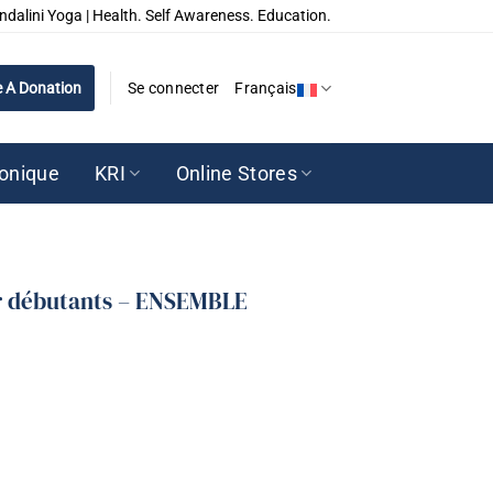
ndalini Yoga | Health. Self Awareness. Education.
 A Donation
Se connecter
Français
ronique
KRI
Online Stores
r débutants – ENSEMBLE
our débutants - ENSEMBLE COMPLET - 6 DVD