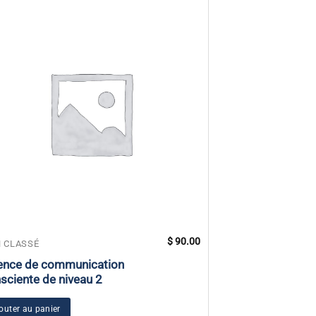
$
90.00
 CLASSÉ
NON CLASSÉ
ence de communication
Autocollant Tou
sciente de niveau 2
t’entoure
outer au panier
Ajouter au panier