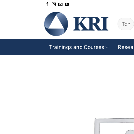
Passer
au
contenu
Trainings and Courses
Resea