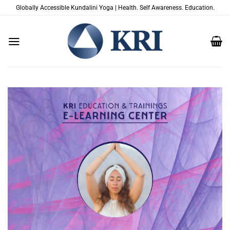
Passer
Globally Accessible Kundalini Yoga | Health. Self Awareness. Education.
au
contenu