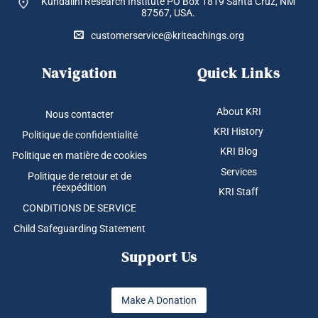
Kundalini Research Institute PO Box 1819
Santa Cruz, NM
87567, USA.
customerservice@kriteachings.org
Navigation
Quick Links
About KRI
Nous contacter
KRI History
Politique de confidentialité
KRI Blog
Politique en matière de cookies
Services
Politique de retour et de
réexpédition
KRI Staff
CONDITIONS DE SERVICE
Child Safeguarding Statement
Support Us
Make A Donation