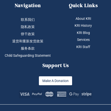
Navigation
Quick Links
About KRI
联系我们
KRI History
隐私政策
KRI Blog
饼干政策
Services
退货和重新发货政策
KRI Staff
服务条款
Child Safeguarding Statement
Support Us
Make A Donation