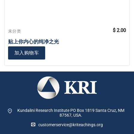
$
2.00
未分类
贴上你内心的纯净之光
加入购物车
Kundalini Research Institute PO Box 1819
Santa Cruz, NM
87567, USA.
customerservice@kriteachings.org