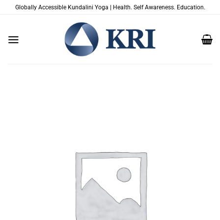
跳
Globally Accessible Kundalini Yoga | Health. Self Awareness. Education.
到
内
容