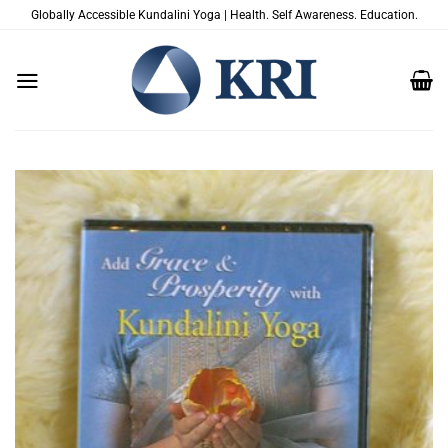
跳
Globally Accessible Kundalini Yoga | Health. Self Awareness. Education.
到
内
容