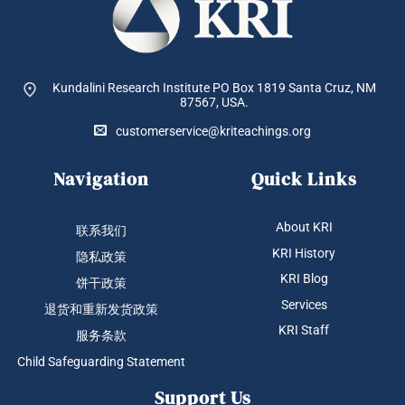
Kundalini Research Institute PO Box 1819
Santa Cruz, NM
87567, USA.
customerservice@kriteachings.org
Navigation
Quick Links
About KRI
联系我们
KRI History
隐私政策
KRI Blog
饼干政策
Services
退货和重新发货政策
KRI Staff
服务条款
Child Safeguarding Statement
Support Us