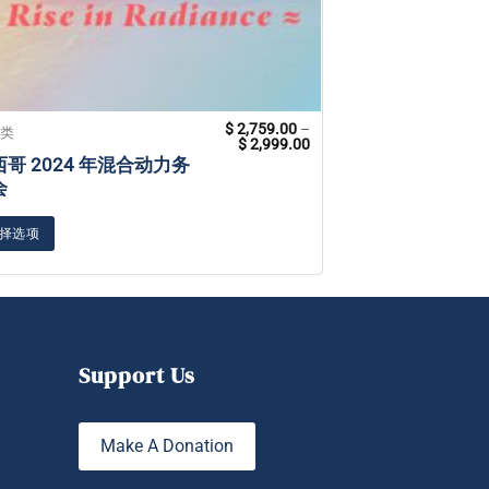
$
2,759.00
–
分类
未分类
价
$
2,999.00
格
哥 2024 年混合动力务
第 2 级有意识
范
会
围：
$ 2,759.00
加入购物车
至
$ 2,999.00
择选项
Support Us
Make A Donation