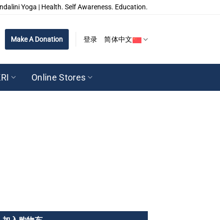
ndalini Yoga | Health. Self Awareness. Education.
Make A Donation
登录
简体中文
RI
Online Stores