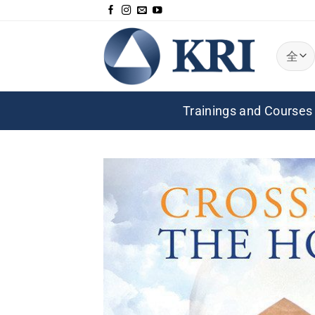
跳
到
内
容
Trainings and Courses