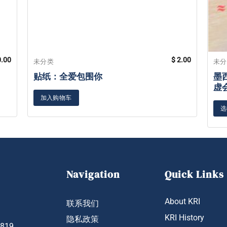
.00
$
2.00
本
未分类
未
产
贴纸：全爱包围你
墨西
品
虚
有
加入购物车
多
选
种
变
体。
可
在
Navigation
Quick Links
产
品
About KRI
页
联系我们
面
KRI History
隐私政策
上
1819