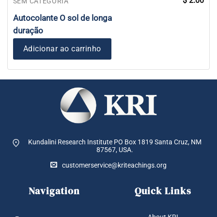
$
2.00
SEM CATEGORIA
Autocolante O sol de longa
duração
Adicionar ao carrinho
Kundalini Research Institute PO Box 1819
Santa Cruz, NM
87567, USA.
customerservice@kriteachings.org
Navigation
Quick Links
About KRI