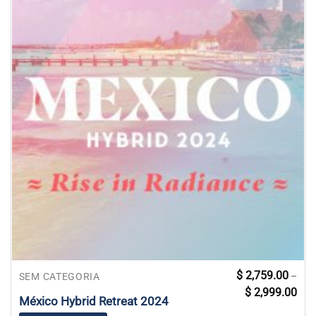
Este
$
2,759.00
–
SEM CATEGORIA
Faix
produto
$
2,999.00
de
México Hybrid Retreat 2024
tem
preç
$ 2,