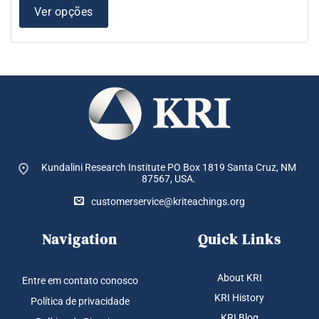
várias
atra
Ver opções
variantes.
$ 2,
As
opções
podem
ser
escolhidas
na
página
do
produto
Kundalini Research Institute PO Box 1819
Santa Cruz, NM
87567, USA.
customerservice@kriteachings.org
Navigation
Quick Links
About KRI
Entre em contato conosco
KRI History
Política de privacidade
KRI Blog