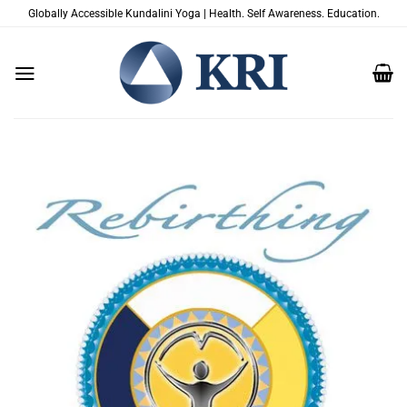
跳
Globally Accessible Kundalini Yoga | Health. Self Awareness. Education.
到
内
容