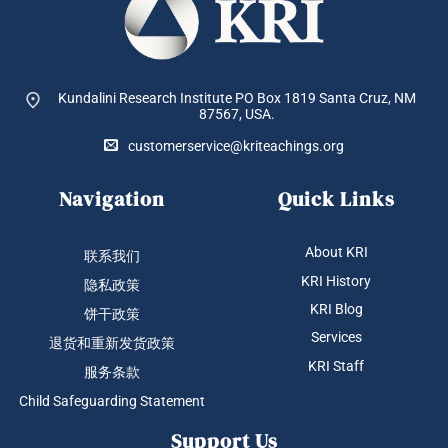
Kundalini Research Institute PO Box 1819
Santa Cruz, NM
87567, USA.
customerservice@kriteachings.org
Navigation
Quick Links
About KRI
联系我们
KRI History
隐私政策
KRI Blog
饼干政策
Services
退货和重新发货政策
KRI Staff
服务条款
Child Safeguarding Statement
Support Us