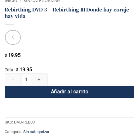
INICIO
/
SIN CATEGORIZAR
Rebirthing DVD 3 – Rebirthing III Donde hay coraje
hay vida
19.95
$
19.95
Total:
$
Rebirthing DVD 3 - Rebirthing III Donde hay coraje hay vida cantidad
Añadir al carrito
SKU:
DVD-REB03
Categoría:
Sin categorizar