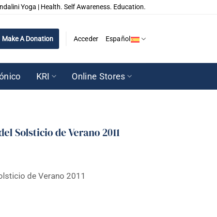
ndalini Yoga | Health. Self Awareness. Education.
Make A Donation
Acceder
Español
rónico
KRI
Online Stores
el Solsticio de Verano 2011
olsticio de Verano 2011
o de Verano 2011 cantidad