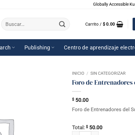
Globally Accessible Ku
Buscar
Carrito /
$
0.00
por:
arch
Publishing
Centro de aprendizaje elect
INICIO
/
SIN CATEGORIZAR
Foro de Entrenadores d
$
50.00
Foro de Entrenadores del S
$
Total:
50.00
Foro de Entrenadores del Solstici