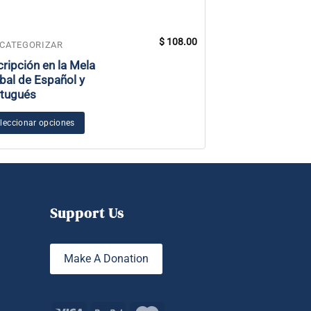
$
108.00
 CATEGORIZAR
SIN CATEGORIZAR
cripción en la Mela
11 Centros Lun
bal de Español y
tugués
Añadir al carrito
leccionar opciones
Support Us
Make A Donation