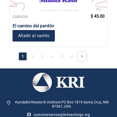
$
45.00
CURSOS
El camino del perdón
Añadir al carrito
1
2
3
4
5
6
Kundalini Research Institute PO Box 1819
Santa Cruz, NM
87567, USA.
customerservice@kriteachings.org