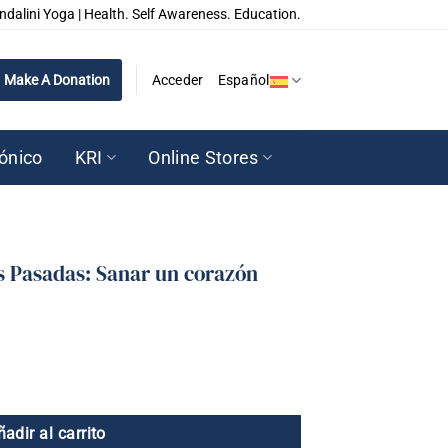
ndalini Yoga | Health. Self Awareness. Education.
Make A Donation
Acceder
Español
rónico
KRI
Online Stores
 Pasadas: Sanar un corazón
ñadir al carrito