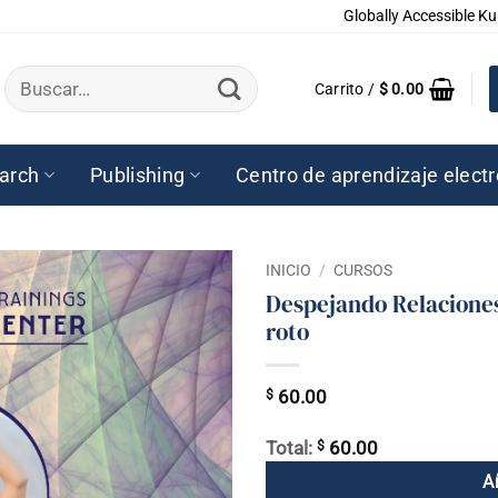
Globally Accessible Ku
Buscar
Carrito /
$
0.00
por:
arch
Publishing
Centro de aprendizaje elect
INICIO
/
CURSOS
Despejando Relaciones
roto
$
60.00
$
Total:
60.00
A