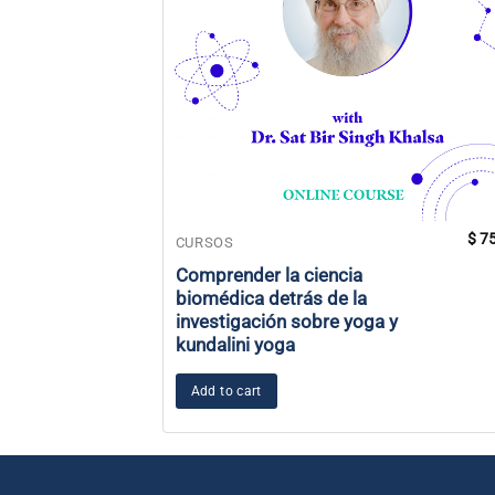
$
75
CURSOS
Comprender la ciencia
biomédica detrás de la
investigación sobre yoga y
kundalini yoga
Add to cart