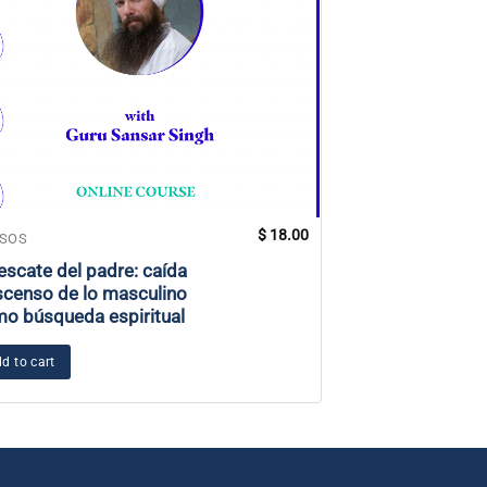
$
18.00
SOS
CURSOS
rescate del padre: caída
Pedagogía 101:
scenso de lo masculino
Enseñanza del e
o búsqueda espiritual
adulto
d to cart
Add to cart