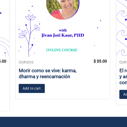
.00
$
35.00
CURSOS
CUR
Morir como se vive: karma,
El 
dharma y reencarnación
y a
com
Add to cart
Ad