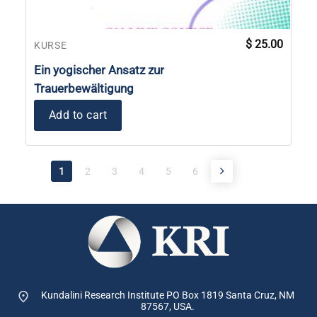
$
25.00
KURSE
Ein yogischer Ansatz zur
Trauerbewältigung
Add to cart
1
2
3
4
5
6
Kundalini Research Institute PO Box 1819
Santa Cruz, NM
87567, USA.