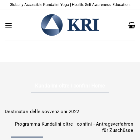
Salta
Globally Accessible Kundalini Yoga | Health. Self Awareness. Education.
ai
contenuti
Kundalini oltre i confini Home
Destinatari delle sovvenzioni 2022
Programma Kundalini oltre i confini - Antragsverfahren
für Zuschüsse