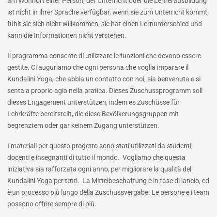
am Wohnort einer Person, der Unterricht oder die Lehrerausbildung
ist nicht in ihrer Sprache verfügbar, wenn sie zum Unterricht kommt,
fühlt sie sich nicht willkommen, sie hat einen Lernunterschied und
kann die Informationen nicht verstehen.
Il programma consente di utilizzare le funzioni che devono essere
gestite. Ci auguriamo che ogni persona che voglia imparare il
Kundalini Yoga, che abbia un contatto con noi, sia benvenuta e si
senta a proprio agio nella pratica. Dieses Zuschussprogramm soll
dieses Engagement unterstützen, indem es Zuschüsse für
Lehrkräfte bereitstellt, die diese Bevölkerungsgruppen mit
begrenztem oder gar keinem Zugang unterstützen.
I materiali per questo progetto sono stati utilizzati da studenti,
docenti e insegnanti di tutto il mondo. Vogliamo che questa
iniziativa sia rafforzata ogni anno, per migliorare la qualità del
Kundalini Yoga per tutti. La Mittelbeschaffung è in fase di lancio, ed
è un processo più lungo della Zuschussvergabe. Le persone e i team
possono offrire sempre di più.