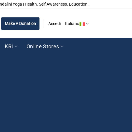
ndalini Yoga | Health. Self Awareness. Education.
Make A Donation
Accedi
Italiano
KRI
Online Stores