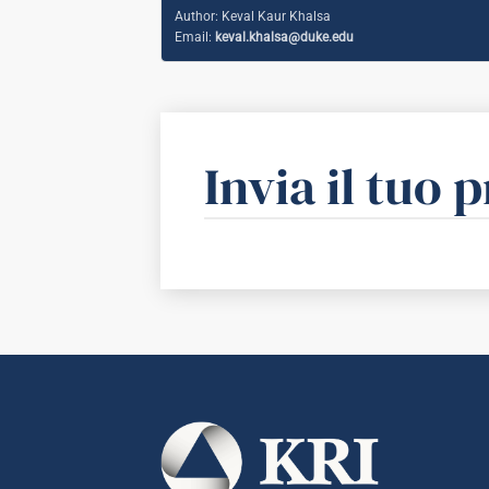
Author:
Keval Kaur Khalsa
Email:
keval.khalsa@duke.edu
Invia il tuo 