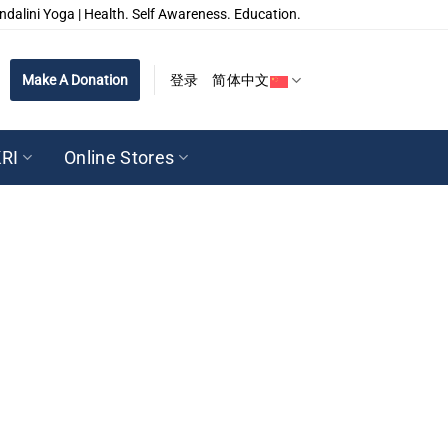
ndalini Yoga | Health. Self Awareness. Education.
Make A Donation
登录
简体中文
RI
Online Stores