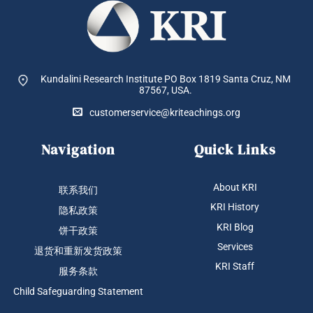
Kundalini Research Institute PO Box 1819
Santa Cruz, NM
87567, USA.
customerservice@kriteachings.org
Navigation
Quick Links
About KRI
联系我们
KRI History
隐私政策
KRI Blog
饼干政策
Services
退货和重新发货政策
KRI Staff
服务条款
Child Safeguarding Statement