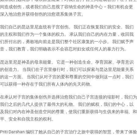
间造成创伤，或者我们自己忽视了容纳生命的神圣中心 – 我们有机会更
深入地治愈并获得创伤的治愈谱系集体子宫。
我们自己的昆达里尼血统有子宫创伤。 我们正在恢复我们的安全、我们
的主权和我们作为一个集体的权力。 承认我们自己的内在力量，收回我
们所付出的，勇敢地向前走是我们整个社区康复的一小步。 我们赋予声
音，我们教育，我们明确表示不会容忍对妇女或任何人的暴力行为。
昆达里尼是神圣的母亲能量。 它是一种创造生命、孕育国家、孕育意识
的创造力。 当我们在子宫里修行时，我们可以探索与昆达里尼能量关系
的这一方面。 当我们从对子宫的爱和尊重的空间中做到这一点时，我们
可以获得一种存在于我们所有人体内的先天药物。
在承认对子宫的集体创伤并选择治愈我们自己子宫连接的缩影时，我们为
我们之后的几代人提供了最伟大的礼物。 我们的赋权，我们的中心，以
及我们对内在神圣创造空间的尊重，使我们重新获得与生俱来的幸福、和
平、安全和自我主权的权利。
Priti Darshan 编织了她从自己的子宫治疗之旅中获得的智慧，带来了体验