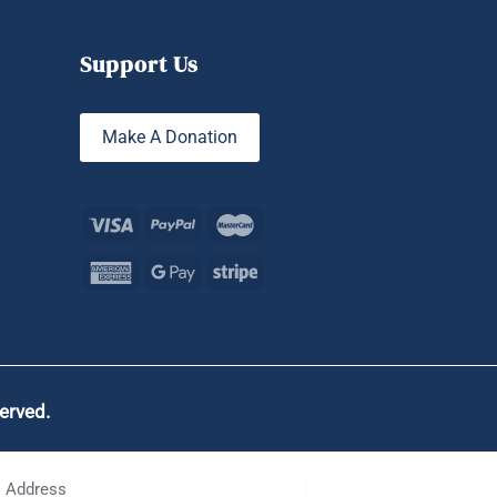
Support Us
Make A Donation
served.