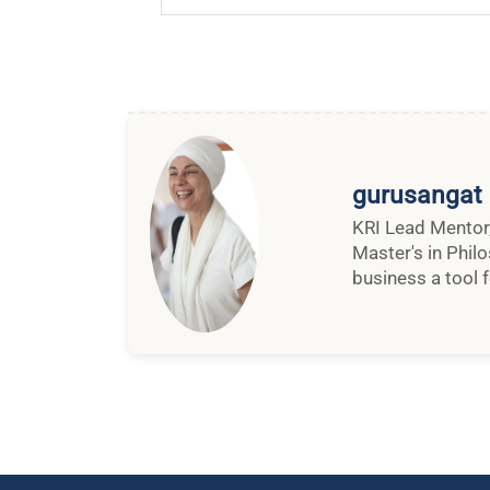
gurusangat
KRI Lead Mentor,
Master's in Phil
business a tool f