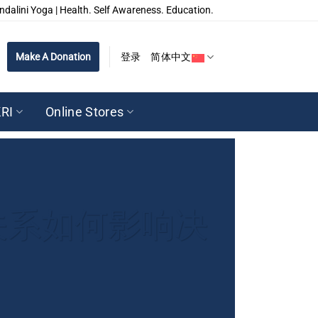
ndalini Yoga | Health. Self Awareness. Education.
Make A Donation
登录
简体中文
RI
Online Stores
关系如何影响决