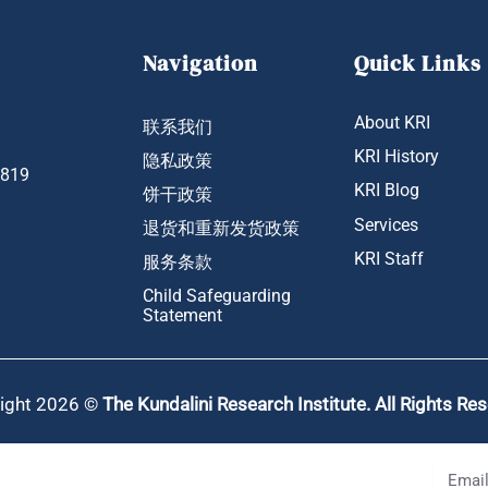
Navigation
Quick Links
About KRI
联系我们
KRI History
隐私政策
1819
KRI Blog
饼干政策
Services
退货和重新发货政策
KRI Staff
服务条款
Child Safeguarding
Statement
ight 2026 ©
The Kundalini Research Institute. All Rights Re