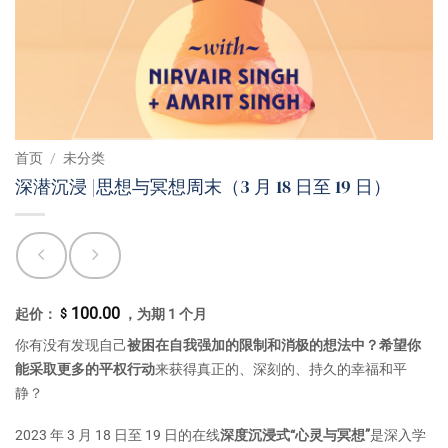
首页
/
未分类
深潜沉浸 |思想与冥想周末（3 月 18 日至 19 日）
100.00
起价：
，为期 1 个月
$
你有没有发现自己
被困在自我强加的限制和消极的想法中？
希望你
能采取更多的平权行动
来获得真正的、深刻的、持久的幸福和平
静？
2023 年 3 月 18 日至 19 日的
在线
深度沉浸式“心灵与冥想”
是深入学