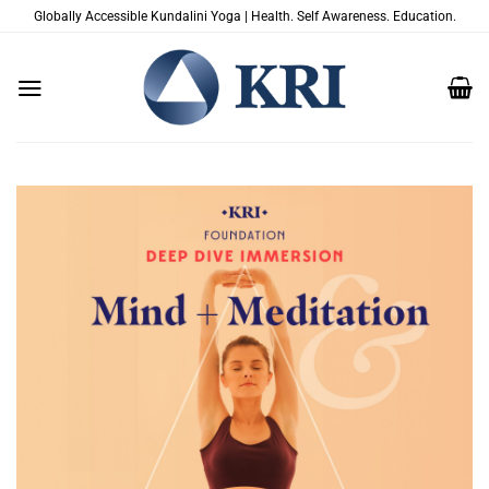
跳
Globally Accessible Kundalini Yoga | Health. Self Awareness. Education.
到
内
容