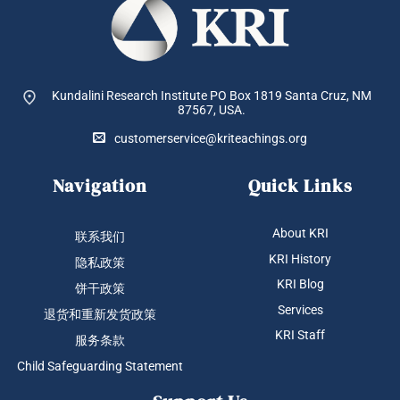
Kundalini Research Institute PO Box 1819
Santa Cruz, NM
87567, USA.
customerservice@kriteachings.org
Navigation
Quick Links
About KRI
联系我们
KRI History
隐私政策
KRI Blog
饼干政策
Services
退货和重新发货政策
KRI Staff
服务条款
Child Safeguarding Statement