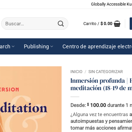
Globally Accessible Ku
Buscar
Carrito /
$
0.00
por:
arch
Publishing
Centro de aprendizaje elect
INICIO
/
SIN CATEGORIZAR
Inmersión profunda | 
meditación (18-19 de 
$
Desde:
100.00
durante 1 
¿Alguna vez te encuentras
a
autoimpuestas y pensamien
tomar más acciones afirma