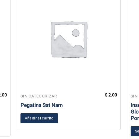
.00
$
2.00
SIN CATEGORIZAR
SIN
Pegatina Sat Nam
Ins
Glo
Por
Añadir al carrito
Se