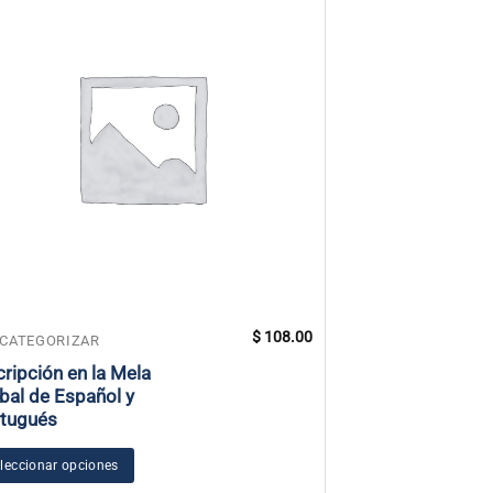
$
108.00
 CATEGORIZAR
SIN CATEGORIZAR
cripción en la Mela
Foro de Entrena
bal de Español y
Solsticio de Ve
tugués
Añadir al carrito
leccionar opciones