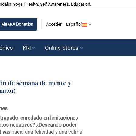
ndalini Yoga | Health. Self Awareness. Education.
Make A Donation
Acceder
Español
rónico
KRI
Online Stores
Fin de semana de mente y
marzo)
mes
trapado, enredado en limitaciones
tos negativos?
¿Deseando poder
tivas
hacia una felicidad y una calma