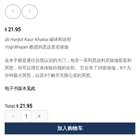
21.95
$
由 Harijot Kaur Khalsa 编译和说明
Yogi Bhajan 教授的昆达里尼瑜伽
这本手册是通往自我认识的大门，包含一系列昆达利尼瑜伽套装和
冥想，你可以用它来体验自我的全部。 它分享了29套瑜伽，8个九
分钟最大冥想，以及3个解开无限心灵的冥想。
电子书版本
见此
21.95
Total:
$
自我认识 数量
加入购物车