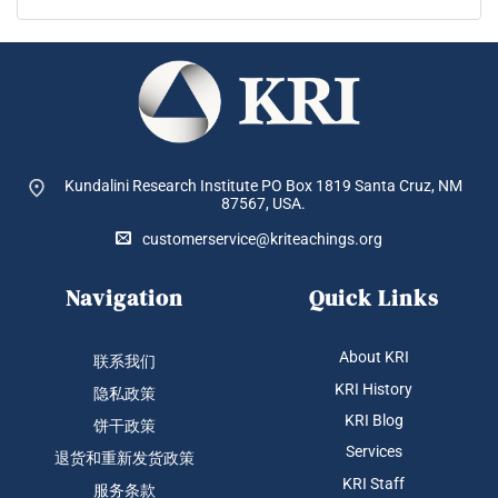
Kundalini Research Institute PO Box 1819
Santa Cruz, NM
87567, USA.
customerservice@kriteachings.org
Navigation
Quick Links
About KRI
联系我们
KRI History
隐私政策
KRI Blog
饼干政策
Services
退货和重新发货政策
KRI Staff
服务条款