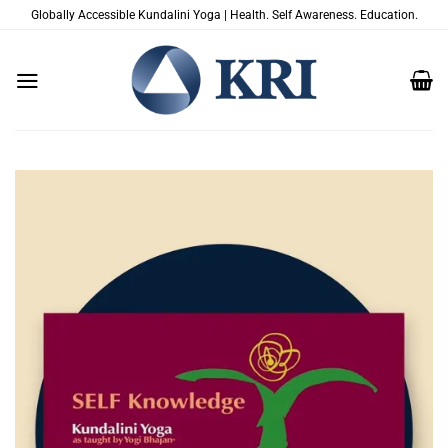
跳
Globally Accessible Kundalini Yoga | Health. Self Awareness. Education.
到
内
容