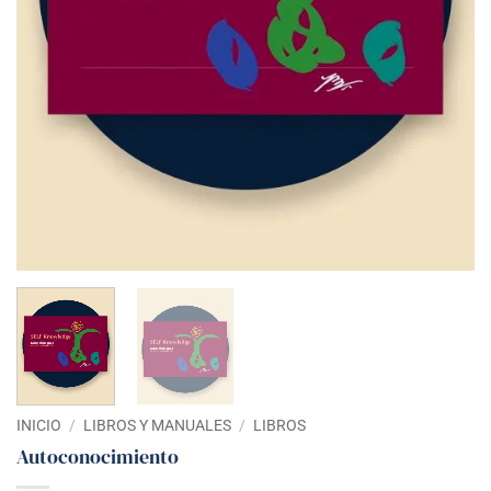
INICIO
/
LIBROS Y MANUALES
/
LIBROS
Autoconocimiento