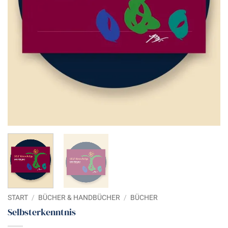
START
/
BÜCHER & HANDBÜCHER
/
BÜCHER
Selbsterkenntnis