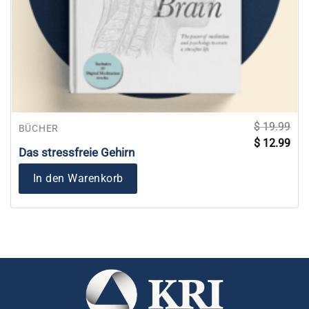
$
19.99
BÜCHER
Ursprünglich
Aktu
$
12.99
Preis
Prei
Das stressfreie Gehirn
war:
ist:
$ 19.99
$ 12
In den Warenkorb