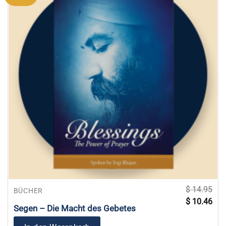
$
14.95
BÜCHER
Ursprünglich
Aktu
$
10.46
Preis
Prei
Segen – Die Macht des Gebetes
war:
ist:
$ 14.95
$ 10