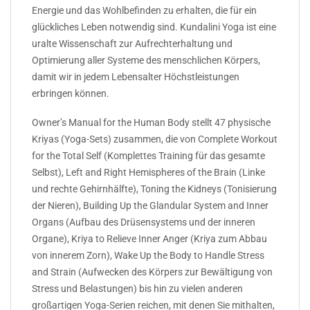
Energie und das Wohlbefinden zu erhalten, die für ein
glückliches Leben notwendig sind. Kundalini Yoga ist eine
uralte Wissenschaft zur Aufrechterhaltung und
Optimierung aller Systeme des menschlichen Körpers,
damit wir in jedem Lebensalter Höchstleistungen
erbringen können.
Owner’s Manual for the Human Body stellt 47 physische
Kriyas (Yoga-Sets) zusammen, die von Complete Workout
for the Total Self (Komplettes Training für das gesamte
Selbst), Left and Right Hemispheres of the Brain (Linke
und rechte Gehirnhälfte), Toning the Kidneys (Tonisierung
der Nieren), Building Up the Glandular System and Inner
Organs (Aufbau des Drüsensystems und der inneren
Organe), Kriya to Relieve Inner Anger (Kriya zum Abbau
von innerem Zorn), Wake Up the Body to Handle Stress
and Strain (Aufwecken des Körpers zur Bewältigung von
Stress und Belastungen) bis hin zu vielen anderen
großartigen Yoga-Serien reichen, mit denen Sie mithalten,