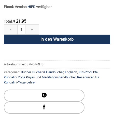
Ebook-Version
HIER
verfügbar
21.95
Total:
$
Gebrauchsanweisung für den menschlichen Körper Menge
In den Warenkorb
Artikelnummer:
BM-OM4HB
Kategorien:
Bücher
,
Bücher & Handbücher
,
Englisch
,
KRI-Produkte
,
Kundalini Yoga Kriyas und Meditationshandbücher
,
Ressourcen für
Kundalini-Yoga-Lehrer