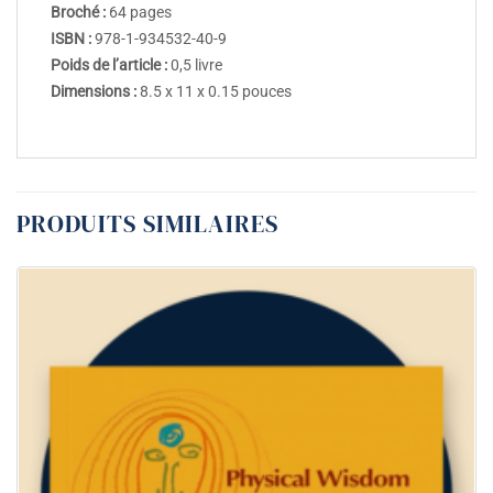
Broché :
64 pages
ISBN :
978-1-934532-40-9
Poids de l’article :
0,5 livre
Dimensions :
8.5 x 11 x 0.15 pouces
PRODUITS SIMILAIRES