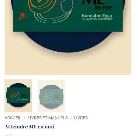
ACCUEIL
/
LIVRES ET MANUELS
/
LIVRES
Atteindre ME en moi