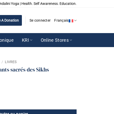
ndalini Yoga | Health. Self Awareness. Education.
 A Donation
Se connecter
Français
ronique
KRI
Online Stores
/
LIVRES
ants sacrés des Sikhs
hants sacrés des Sikhs