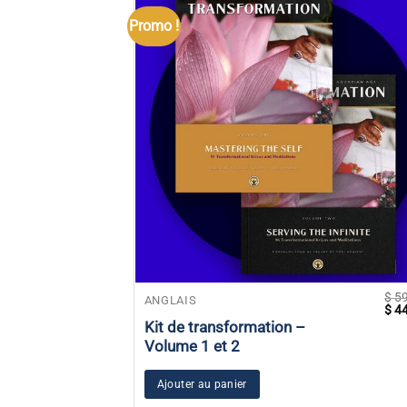
Promo !
$
59
ANGLAIS
Le
$
44
prix
Kit de transformation –
initi
Volume 1 et 2
était
$ 59
Ajouter au panier