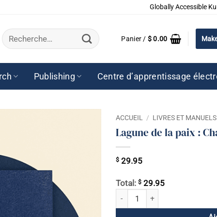
Globally Accessible Ku
Recherche
Panier /
$
0.00
Make
pour :
rch
Publishing
Centre d’apprentissage élect
ACCUEIL
/
LIVRES ET MANUELS
Lagune de la paix : Ch
$
29.95
$
Total:
29.95
quantité de Lagune de la paix : C