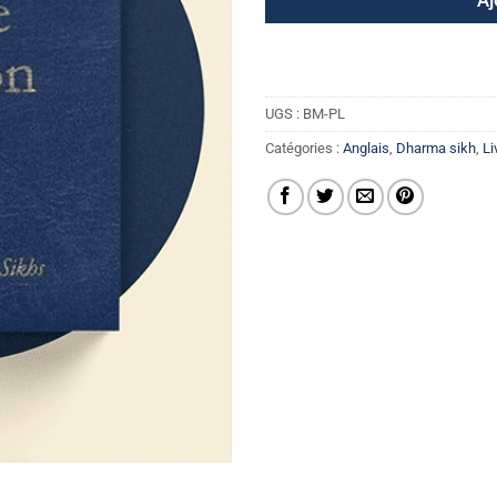
Aj
UGS :
BM-PL
Catégories :
Anglais
,
Dharma sikh
,
Li