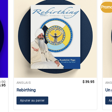
Promo
.90
$
39.95
ANGLAIS
ANG
Le
.95
prix
Rebirthing
Un 
al
actuel
 :
est :
.90.
$ 44.95.
Ajouter au panier
Aj