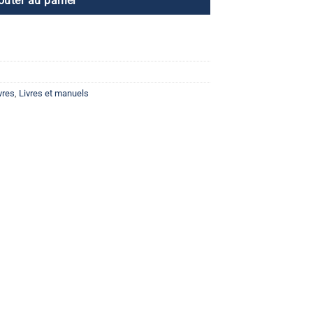
outer au panier
vres
,
Livres et manuels