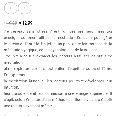
19.99
12.99
Le
Le
$
$
prix
prix
?le cerveau sans stress ? est l’un des premiers livres qui
initial
actuel
enseigne comment utiliser la méditation Kundalini pour gérer
était :
est :
le stress et l’anxiété. En jetant un pont entre les mondes de la
$ 19.99.
$ 12.99.
méditation yogique, de la psychologie et de la science
, ce livre a pour but d’aider les lecteurs à utiliser les outils de
méditation
afin d’exploiter leur être tout entier : l’esprit, le corps et l’âme.
En explorant
la méditation Kundalini, les lecteurs pourront développer leur
intuition,
leur conscience et leur connexion à une énergie supérieure. Il
s’agit, selon Webster, d’une méthode spirituelle visant à établir
une relation avec soi-même.