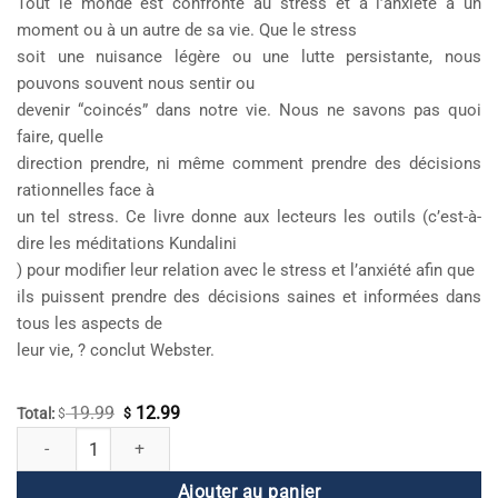
Tout le monde est confronté au stress et à l’anxiété à un
moment ou à un autre de sa vie. Que le stress
soit une nuisance légère ou une lutte persistante, nous
pouvons souvent nous sentir ou
devenir “coincés” dans notre vie. Nous ne savons pas quoi
faire, quelle
direction prendre, ni même comment prendre des décisions
rationnelles face à
un tel stress. Ce livre donne aux lecteurs les outils (c’est-à-
dire les méditations Kundalini
) pour modifier leur relation avec le stress et l’anxiété afin que
ils puissent prendre des décisions saines et informées dans
tous les aspects de
leur vie, ? conclut Webster.
19.99
12.99
Le
Le
Total:
$
$
quantité de Le cerveau sans stress
prix
prix
initial
actuel
Ajouter au panier
était :
est :