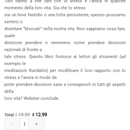
Tutti hanno a che fare con lo stress e l’ansia in qualche
momento della loro vita. Sia che lo stress
sia un lieve fastidio o una lotta persistente, spesso possiamo
sentirci o
diventare “bloccati” nella nostra vita. Non sappiamo cosa fare,
quale
direzione prendere e nemmeno come prendere decisioni
razionali di fronte a
tale stress. Questo libro fornisce ai lettori gli strumenti (ad
esempio le
meditazioni Kundalini) per modificare il loro rapporto con lo
stress e l’ansia in modo da
poter prendere decisioni sane e consapevoli in tutti gli aspetti
della
loro vita? Webster conclude.
19.99
12.99
Il
Il
Total:
$
$
Il cervello senza stress quantità
prezzo
prezzo
originale
attuale