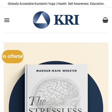
Salta
Globally Accessible Kundalini Yoga | Health. Self Awareness. Education.
ai
contenuti
In offerta!