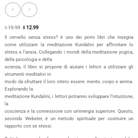
19.99
12.99
Il
Il
$
$
prezzo
prezzo
Il cervello senza stress? è uno dei primi libri che insegna
originale
attuale
come utilizzare la meditazione Kundalini per affrontare lo
era:
è:
stress e l’ansia. Collegando i mondi della meditazione yogica,
$ 19.99.
$ 12.99.
della psicologia e della
scienza, il libro si propone di aiutare i lettori a utilizzare gli
strumenti meditativi in
modo da sfruttare il loro intero essere: mente, corpo e anima.
Esplorando la
meditazione Kundalini, i lettori potranno sviluppare l’intuizione,
la
coscienza e la connessione con un’energia superiore. Questo,
secondo Webster, è un metodo spirituale per costruire un
rapporto con se stessi.