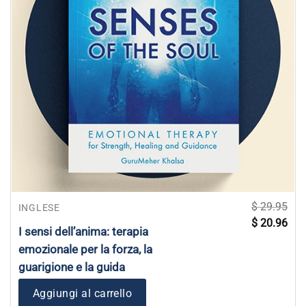
$
29.95
INGLESE
Il
Il
$
20.96
prezzo
pre
I sensi dell’anima: terapia
originale
attu
era:
è:
emozionale per la forza, la
$ 29.95.
$ 20
guarigione e la guida
Aggiungi al carrello