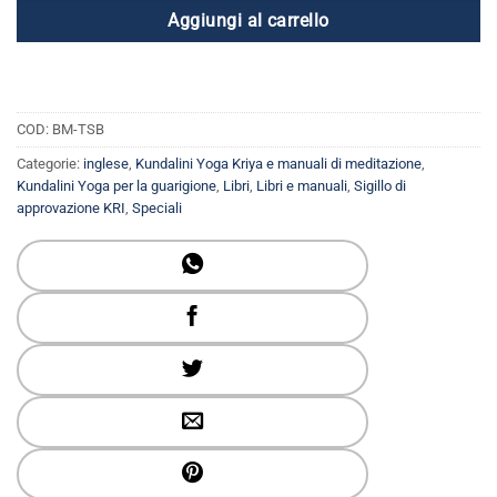
Aggiungi al carrello
era:
è:
$ 19.99.
$ 12.99.
COD:
BM-TSB
Categorie:
inglese
,
Kundalini Yoga Kriya e manuali di meditazione
,
Kundalini Yoga per la guarigione
,
Libri
,
Libri e manuali
,
Sigillo di
approvazione KRI
,
Speciali