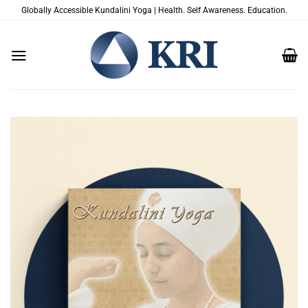
跳
Globally Accessible Kundalini Yoga | Health. Self Awareness. Education.
到
内
容