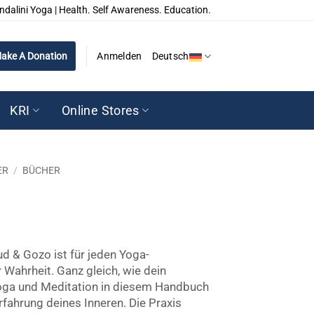
ndalini Yoga | Health. Self Awareness. Education.
ake A Donation
Anmelden
Deutsch
KRI
Online Stores
ER
/
BÜCHER
d & Gozo ist für jeden Yoga-
Wahrheit. Ganz gleich, wie dein
 Yoga und Meditation in diesem Handbuch
Erfahrung deines Inneren. Die Praxis