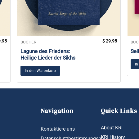
.95
$
29.95
BÜCHER
BÜC
Lagune des Friedens:
Sel
Heilige Lieder der Sikhs
In
In den Warenkorb
Navigation
Quick Links
About KRI
Kontaktiere uns
KRI History
Datenschutzbestimmungen