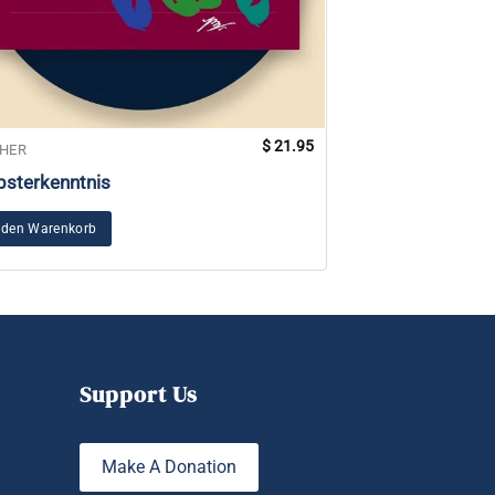
$
21.95
HER
BÜCHER
bsterkenntnis
Wellen der Heilu
Essenz des Kun
 den Warenkorb
In den Warenkorb
Support Us
Make A Donation