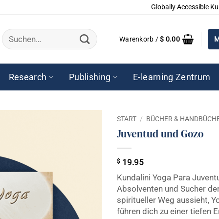
Globally Accessible Ku
Suchen
Warenkorb /
$
0.00
M
nach:
Research
Publishing
E-learning Zentrum
START
/
BÜCHER & HANDBÜCH
Juventud und Gozo
$
19.95
Kundalini Yoga Para Juventu
Absolventen und Sucher der 
spiritueller Weg aussieht,
führen dich zu einer tiefen 